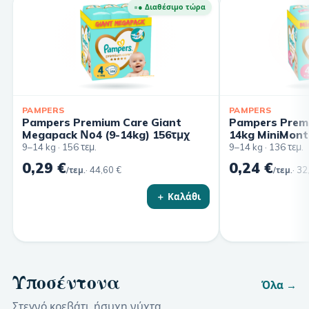
● Διαθέσιμο τώρα
PAMPERS
PAMPERS
Pampers Premium Care Giant
Pampers Premi
Megapack Νο4 (9-14kg) 156τμχ
14kg MiniMont
9–14 kg · 156 τεμ.
9–14 kg · 136 τεμ.
0,29 €
0,24 €
·
44,60 €
·
32
/τεμ.
/τεμ.
＋ Καλάθι
Υποσέντονα
Όλα →
Στεγνό κρεβάτι, ήσυχη νύχτα.