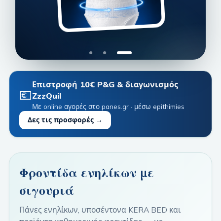
Επιστροφή 10€ P&G & διαγωνισμός
💶
ZzzQuil
Με online αγορές στο panes.gr · μέσω epithimies
Δες τις προσφορές →
Φροντίδα ενηλίκων με
σιγουριά
Πάνες ενηλίκων, υποσέντονα KERA BED και