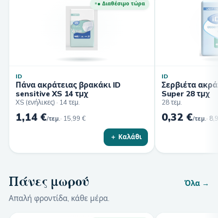
● Διαθέσιμο τώρα
ID
ID
Πάνα ακράτειας βρακάκι ID
Σερβιέτα ακράτ
sensitive XS 14 τμχ
Super 28 τμχ
XS (ενήλικες) · 14 τεμ.
28 τεμ.
1,14 €
0,32 €
·
15,99 €
·
8,
/τεμ.
/τεμ.
＋ Καλάθι
Πάνες μωρού
Όλα →
Απαλή φροντίδα, κάθε μέρα.