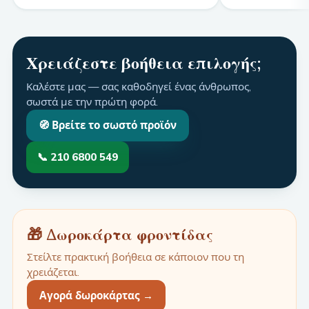
Χρειάζεστε βοήθεια επιλογής;
Καλέστε μας — σας καθοδηγεί ένας άνθρωπος,
σωστά με την πρώτη φορά.
🧭 Βρείτε το σωστό προϊόν
📞 210 6800 549
🎁 Δωροκάρτα φροντίδας
Στείλτε πρακτική βοήθεια σε κάποιον που τη
χρειάζεται.
Αγορά δωροκάρτας
→