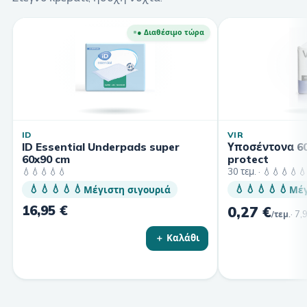
● Διαθέσιμο τώρα
ID
VIR
ID Essential Underpads super
Υποσέντονα 60
60x90 cm
protect
💧💧💧💧💧
30 τεμ. · 💧💧💧💧💧
💧💧💧💧💧
💧💧💧💧💧
Μέγιστη σιγουριά
Μέγ
16,95 €
0,27 €
·
7,
/τεμ.
＋ Καλάθι