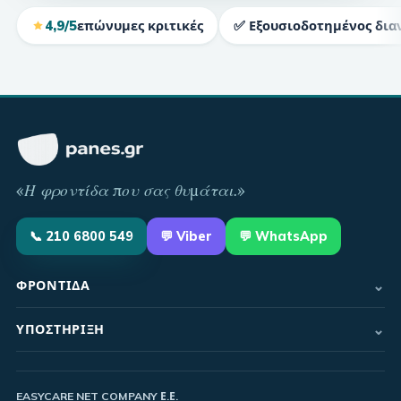
4,9/5
επώνυμες κριτικές
✅ Εξουσιοδοτημένος δια
«
Η φροντίδα που σας θυμάται
.»
📞
210 6800 549
💬
Viber
💬 WhatsApp
⌄
ΦΡΟΝΤΊΔΑ
⌄
ΥΠΟΣΤΉΡΙΞΗ
EASYCARE NET COMPANY Ε.Ε.