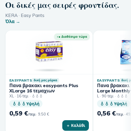
Οι δικές μας σειρές φροντίδας.
KERA · Easy Pants
Όλα →
● Διαθέσιμο τώρα
EASYPANTS
EASYPANTS
δική μας μάρκα
δική 
Πανα βρακακι easypants Plus
Πανα βρακακι 
XLarge 16 τεμαχιων
Large Monthly
(3×30)
XL · 16 τεμ. · 💧💧💧
L · 90 τεμ. · 💧💧💧
💧💧💧
💧💧💧
Υψηλή
Υψηλή
0,59 €
0,56 €
·
9,50 €
·
49
/τεμ.
/τεμ.
＋ Καλάθι