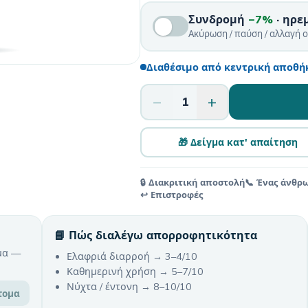
Συνδρομή
−7%
· ηρε
Ακύρωση / παύση / αλλαγή 
Διαθέσιμο από κεντρική αποθήκ
−
+
1
🎁 Δείγμα κατ' απαίτηση
🔒 Διακριτική αποστολή
📞 Ένας άνθρ
↩️ Επιστροφές
📘 Πώς διαλέγω απορροφητικότητα
μα —
Ελαφριά διαρροή → 3–4/10
Καθημερινή χρήση → 5–7/10
Νύχτα / έντονη → 8–10/10
τομα