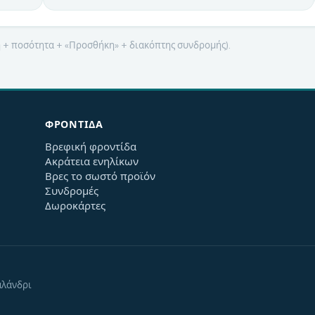
μή + ποσότητα + «Προσθήκη» + διακόπτης συνδρομής).
ΦΡΟΝΤΊΔΑ
Βρεφική φροντίδα
Ακράτεια ενηλίκων
Βρες το σωστό προϊόν
Συνδρομές
Δωροκάρτες
αλάνδρι