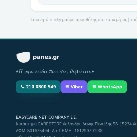
Σε κινητό: sticky μπάρα προσθήκης στο κάτω μέρος (τι
«
Η φροντίδα που σας θυμάται
.»
📞
210 6800 549
💬
Viber
💬 WhatsApp
EASYCARE NET COMPANY Ε.Ε.
Κατάστημα CARESTORE Χαλάνδρι: Λεωφ. Πεντέλης 58, 15234 Χ
ΑΦΜ:
801675494
· Αρ. Γ.Ε.ΜΗ.:
161290701000