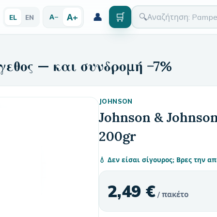
👤
🛒
Α+
🔍
Α−
EL
EN
γεθος — και συνδρομή −7%
JOHNSON
Johnson & Johnso
200gr
💧 Δεν είσαι σίγουρος; Βρες την 
2,49 €
/ πακέτο