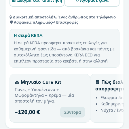
🎁 Δείγμα κατ' απαίτηση
↻ Αγόρασε ξανά
🔒 Διακριτική αποστολή
📞 Ένας άνθρωπος στο τηλέφωνο
🛡️ Ασφαλείς πληρωμές
↩️ Επιστροφές
Η σειρά KERA
Η σειρά KERA προσφέρει πρακτικές επιλογές για
καθημερινή φροντίδα — από βρακάκια και πάνες με
αυτοκόλλητα έως υποσέντονα KERA BED για
επιπλέον προστασία στο κρεβάτι ή στην αλλαγή.
🧺 Μηνιαίο Care Kit
📘 Πώς διαλέ
απορροφητικ
Πάνες + Υποσέντονα +
Μωρομάντηλα + Κρέμα — μία
Ελαφριά διαρ
αποστολή τον μήνα.
Καθημερινή χ
Νύχτα / έντον
~
120,00 €
Σύντομα