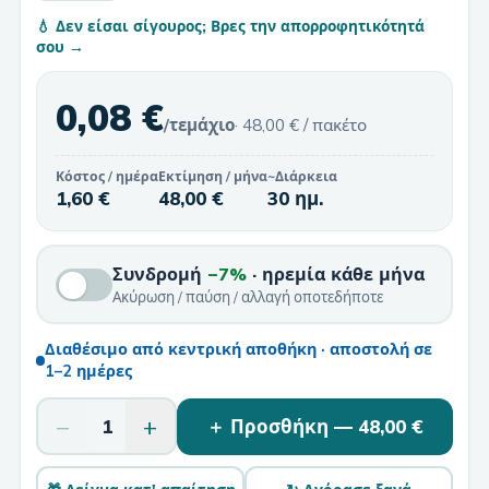
💧 Δεν είσαι σίγουρος; Βρες την απορροφητικότητά
σου →
0,08 €
/τεμάχιο
·
48,00 €
/ πακέτο
Κόστος / ημέρα
Εκτίμηση / μήνα
~Διάρκεια
1,60 €
48,00 €
30 ημ.
Συνδρομή
−7%
· ηρεμία κάθε μήνα
Ακύρωση / παύση / αλλαγή οποτεδήποτε
Διαθέσιμο από κεντρική αποθήκη · αποστολή σε
1–2 ημέρες
−
+
1
＋ Προσθήκη —
48,00 €