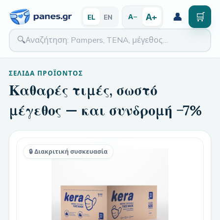
👤
🛒
Α+
Α−
EL
EN
🔍
ΣΕΛΊΔΑ ΠΡΟΪΌΝΤΟΣ
Καθαρές τιμές, σωστό
μέγεθος — και συνδρομή −7%
🔒 Διακριτική συσκευασία