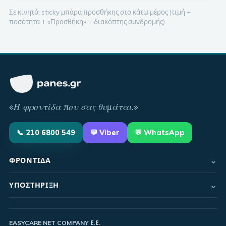
Σε κινητό: sticky μπάρα προσθήκης στο κάτω μέρος (τιμή +
ποσότητα + «Προσθήκη» + διακόπτης συνδρομής).
«
Η φροντίδα που σας θυμάται
.»
📞
210 6800 549
💬
Viber
💬 WhatsApp
⌄
ΦΡΟΝΤΊΔΑ
⌄
ΥΠΟΣΤΉΡΙΞΗ
EASYCARE NET COMPANY Ε.Ε.