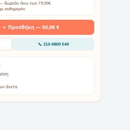
— δωρεάν άνω των 79,99€
χι αυθημερόν
.
＋ Προσθήκη —
50,96 €
📞
210 6800 549
;
μέση
υν άνετα