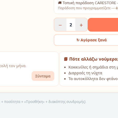
🚚 Τοπική παράδοση CARESTORE 
Παράδοση που προγραμματίζετε —
ό
−
+
2
↻ Αγόρασε ξανά
📘 Πότε αλλάζω νούμερο
ολή τον μήνα.
Κοκκινίλες ή σημάδια στη 
Διαρροές τη νύχτα
Σύντομα
Τα αυτοκόλλητα δεν φτάνο
μή + ποσότητα + «Προσθήκη» + διακόπτης συνδρομής).