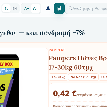
👤
🛒
Α+
🔍
Α−
EL
EN
γεθος — και συνδρομή −7%
PAMPERS
Pampers Πάνες Βρ
17-30kg 60τμχ
17–30 kg
No No7 (17+ kg)
60 
0,42 €
/τεμάχιο
·
25,48 €
Κόστος / ημέρα
Εκτίμηση / μήνα
~Διά