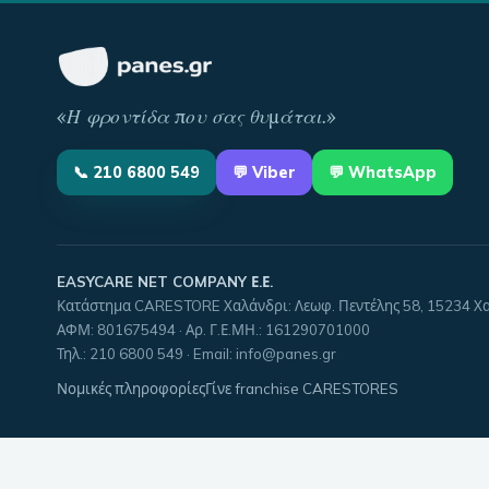
«
Η φροντίδα που σας θυμάται
.»
📞
210 6800 549
💬
Viber
💬 WhatsApp
EASYCARE NET COMPANY Ε.Ε.
Κατάστημα CARESTORE Χαλάνδρι: Λεωφ. Πεντέλης 58, 15234 Χ
ΑΦΜ:
801675494
· Αρ. Γ.Ε.ΜΗ.:
161290701000
Τηλ.
:
210 6800 549
·
Email
:
info@panes.gr
Νομικές πληροφορίες
Γίνε franchise CARESTORES