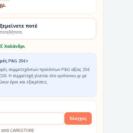
ημ.
 ξεμείνετε ποτέ
οποτεδήποτε
E Χαλάνδρι
ορές P&G 25€+
ορές συμμετεχόντων προϊόντων P&G αξίας 25€
026. Η συμμετοχή γίνεται στο epithimies.gr με
ύουν όροι και εξαιρέσεις.
Έλεγχος
βή από CARESTORE