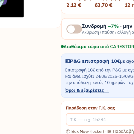
2,12 €
63,70 €
12 
Συνδρομή
−7%
· μην
Ακύρωση / παύση / αλλαγή 
Διαθέσιμο τώρα από CARESTOR
💶
P&G επιστροφή 10€
με αγ
Επιστροφή 10€ από την P&G με αγ
και άνω. Ισχύει 24/06/2026–15/09/2
την απόδειξη, εντός 10 ημερών. Ισχ
Όροι & εξαιρέσεις →
Παράδοση στον Τ.Κ. σας
📦 Box Now (locker) · 🏪 Παραλα