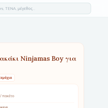
ακάκι Ninjamas Boy για
τεμάχια
/ πακέτο
ρκεια