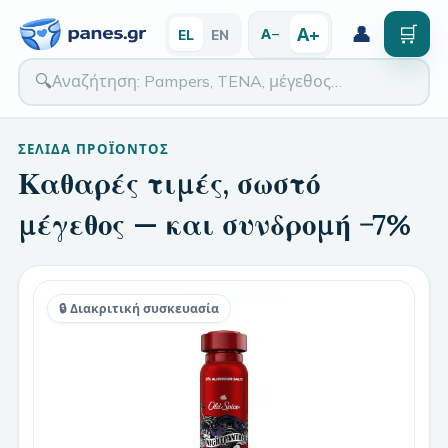
👤
🛒
Α+
Α−
EL
EN
🔍
ΣΕΛΊΔΑ ΠΡΟΪΌΝΤΟΣ
Καθαρές τιμές, σωστό
μέγεθος — και συνδρομή −7%
🔒 Διακριτική συσκευασία