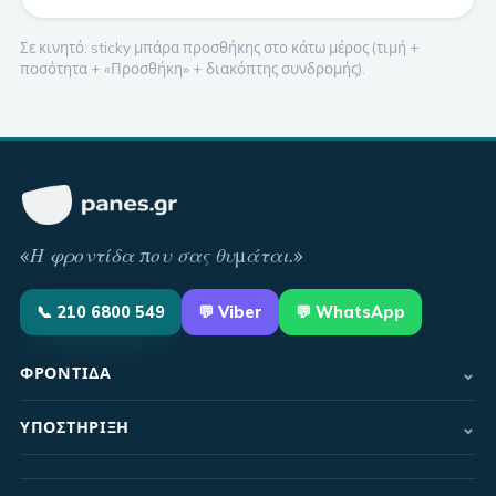
Σε κινητό: sticky μπάρα προσθήκης στο κάτω μέρος (τιμή +
ποσότητα + «Προσθήκη» + διακόπτης συνδρομής).
«
Η φροντίδα που σας θυμάται
.»
📞
210 6800 549
💬
Viber
💬 WhatsApp
⌄
ΦΡΟΝΤΊΔΑ
⌄
ΥΠΟΣΤΉΡΙΞΗ