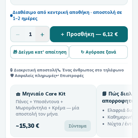
Διαθέσιμο από κεντρική αποθήκη · αποστολή σε
1–2 ημέρες
−
+
1
＋ Προσθήκη —
6,12 €
🎁 Δείγμα κατ' απαίτηση
↻ Αγόρασε ξανά
🔒 Διακριτική αποστολή
📞 Ένας άνθρωπος στο τηλέφωνο
🛡️ Ασφαλείς πληρωμές
↩️ Επιστροφές
🧺 Μηνιαίο Care Kit
📘 Πώς διαλέ
απορροφητικ
Πάνες + Υποσέντονα +
Μωρομάντηλα + Κρέμα — μία
Ελαφριά διαρ
αποστολή τον μήνα.
Καθημερινή χ
Νύχτα / έντον
~
15,30 €
Σύντομα