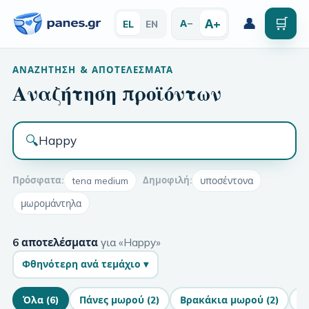
👤
🛒
Α+
Α−
EL
EN
ΑΝΑΖΉΤΗΣΗ & ΑΠΟΤΕΛΈΣΜΑΤΑ
Αναζήτηση προϊόντων
🔍
Πρόσφατα:
tena medium
Δημοφιλή:
υποσέντονα
μωρομάντηλα
6 αποτελέσματα
για
«
Happy
»
Φθηνότερη ανά τεμάχιο ▾
Όλα
(
6
)
Πάνες μωρού
(
2
)
Βρακάκια μωρού
(
2
)
Υ