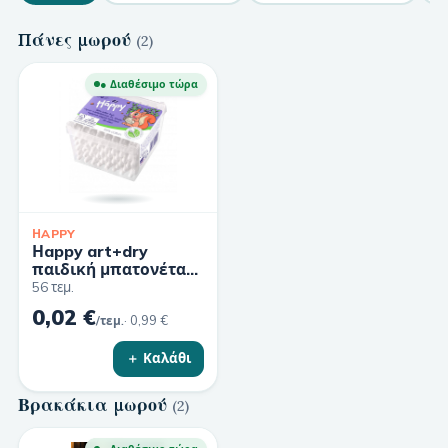
Πάνες μωρού
(
2
)
● Διαθέσιμο τώρα
ΗAPPY
Ηappy art+dry
παιδική μπατονέτα
56τμχ
56 τεμ.
0,02 €
·
0,99 €
/τεμ.
＋ Καλάθι
Βρακάκια μωρού
(
2
)