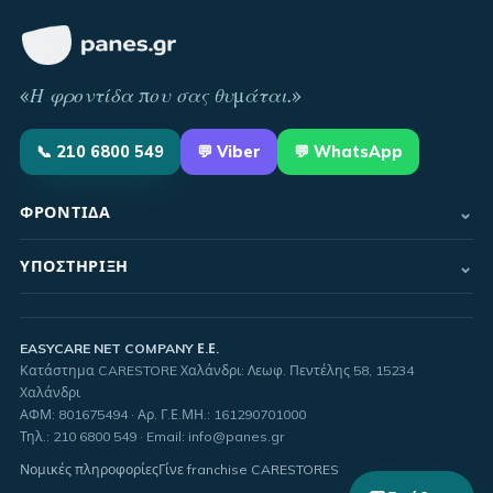
«
Η φροντίδα που σας θυμάται
.»
📞
210 6800 549
💬
Viber
💬 WhatsApp
⌄
ΦΡΟΝΤΊΔΑ
⌄
ΥΠΟΣΤΉΡΙΞΗ
EASYCARE NET COMPANY Ε.Ε.
Κατάστημα CARESTORE Χαλάνδρι: Λεωφ. Πεντέλης 58, 15234
Χαλάνδρι
ΑΦΜ:
801675494
· Αρ. Γ.Ε.ΜΗ.:
161290701000
Τηλ.
:
210 6800 549
·
Email
:
info@panes.gr
Νομικές πληροφορίες
Γίνε franchise CARESTORES