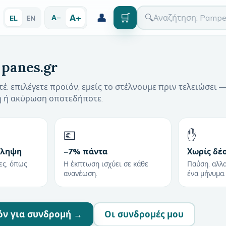
👤
🛒
Α+
🔍
Α−
EL
EN
 panes.gr
έ: επιλέγετε προϊόν, εμείς το στέλνουμε πριν τελειώσει 
η ή ακύρωση οποτεδήποτε.
💶
✋
άληψη
−7% πάντα
Χωρίς δέ
ες, όπως
Η έκπτωση ισχύει σε κάθε
Παύση, αλλ
ανανέωση.
ένα μήνυμα.
όν για συνδρομή →
Οι συνδρομές μου