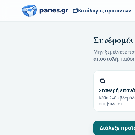
🗂️
Κατάλογος προϊόντων
Συνδρομές
Μην ξεμείνετε ποτ
αποστολή
, παύσ
🔁
Σταθερή επαν
Κάθε 2–8 εβδομάδ
σας βολεύει.
Διάλεξε προϊ