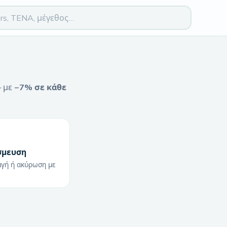
— με
−7% σε κάθε
σμευση
αγή ή ακύρωση με