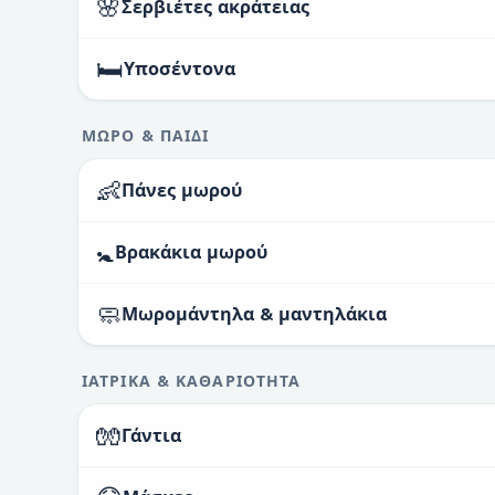
🌸
Σερβιέτες ακράτειας
🛏️
Υποσέντονα
ΜΩΡΌ & ΠΑΙΔΊ
👶
Πάνες μωρού
🚼
Βρακάκια μωρού
🧼
Μωρομάντηλα & μαντηλάκια
ΙΑΤΡΙΚΆ & ΚΑΘΑΡΙΌΤΗΤΑ
🧤
Γάντια