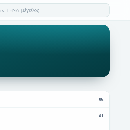
›
85
›
61