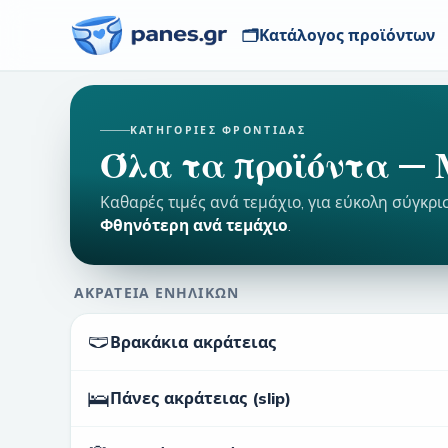
🗂️
Κατάλογος προϊόντων
ΚΑΤΗΓΟΡΊΕΣ ΦΡΟΝΤΊΔΑΣ
Όλα τα προϊόντα — 
Καθαρές τιμές ανά τεμάχιο, για εύκολη σύγκρι
Φθηνότερη ανά τεμάχιο
.
ΑΚΡΆΤΕΙΑ ΕΝΗΛΊΚΩΝ
🩲
Βρακάκια ακράτειας
🛌
Πάνες ακράτειας (slip)