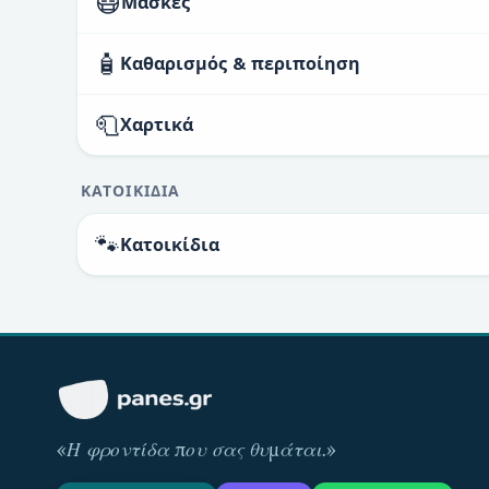
😷
Μάσκες
🧴
Καθαρισμός & περιποίηση
🧻
Χαρτικά
ΚΑΤΟΙΚΊΔΙΑ
🐾
Κατοικίδια
«
Η φροντίδα που σας θυμάται
.»