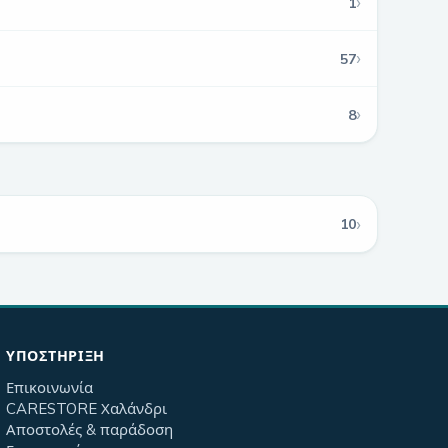
›
1
›
57
›
8
›
10
ΥΠΟΣΤΉΡΙΞΗ
Επικοινωνία
CARESTORE Χαλάνδρι
Αποστολές & παράδοση