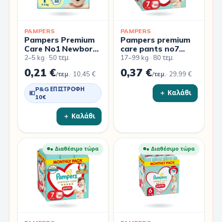
PAMPERS
PAMPERS
Pampers Premium
Pampers premium
Care No1 Newborn
care pants no7
2-5 kg 50τμχ
monthly pack
2–5 kg · 50 τεμ.
17–99 kg · 80 τεμ.
17+kg 80 τμχ –
0,21 €
0,37 €
·
10,45 €
·
29,99 €
/τεμ.
Συνδρομητικό
/τεμ.
πακέτο
P&G ΕΠΙΣΤΡΟΦΉ
＋ Καλάθι
💶
10€
＋ Καλάθι
● Διαθέσιμο τώρα
● Διαθέσιμο τώρα