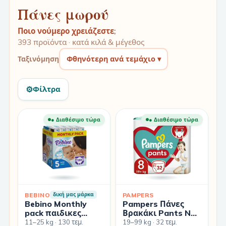
Πάνες μωρού
Ποιο νούμερο χρειάζεστε;
393 προϊόντα · κατά κιλά & μέγεθος
Φθηνότερη ανά τεμάχιο ▾
Ταξινόμηση
⚙︎
Φίλτρα
● Διαθέσιμο τώρα
● Διαθέσιμο τώρα
BEBINO
PAMPERS
δική μας μάρκα
Bebino Monthly
Pampers Πάνες
pack παιδικες
Βρακάκι Pants No.
πανες junior no5
8 για 19+kg 32τμχ
11–25 kg · 130 τεμ.
19–99 kg · 32 τεμ.