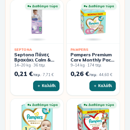
● Διαθέσιμο τώρα
● Διαθέσιμο τώρα
SEPTONA
PAMPERS
Septona Πάνες
Pampers Premium
Βρακάκι Calm &
Care Monthly Pack
Care No. 6 για 14-
Πάνες Νο4 (9-14kg)
14–20 kg · 36 τεμ.
9–14 kg · 174 τεμ.
20kg 36τμχ
174τμχ
0,21 €
0,26 €
·
7,71 €
·
44,60 €
/τεμ.
/τεμ.
＋ Καλάθι
＋ Καλάθι
● Διαθέσιμο τώρα
● Διαθέσιμο τώρα