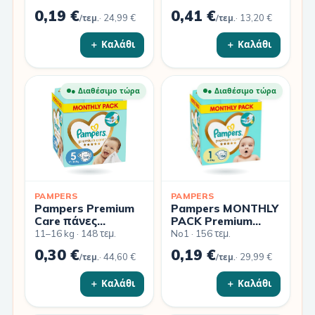
11-25 kg 130 τμχ
0,19 €
0,41 €
·
24,99 €
·
13,20 €
/τεμ.
/τεμ.
＋ Καλάθι
＋ Καλάθι
● Διαθέσιμο τώρα
● Διαθέσιμο τώρα
PAMPERS
PAMPERS
Pampers Premium
Pampers MONTHLY
Care πάνες
PACK Premium
Monthly Pack Νο5
Care Πάνα Μέγεθος
11–16 kg · 148 τεμ.
No1 · 156 τεμ.
(11-16kg) 148 τεμ
1 (2kg-5kg) 156τμχ.
0,30 €
0,19 €
·
44,60 €
·
29,99 €
/τεμ.
/τεμ.
＋ Καλάθι
＋ Καλάθι