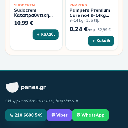
SUDOCREM
PAMPERS
Sudocrem
Pampers Premium
Καταπραϋντική
Care no4 9-14kg
Κρέμα 125gr
MiniMonthly 136τμχ
9–14 kg · 136 τεμ.
10,99 €
0,24 €
·
32,99 €
/τεμ.
＋ Καλάθι
＋ Καλάθι
«
Η φροντίδα που σας θυμάται
.»
📞
210 6800 549
💬
Viber
💬 WhatsApp