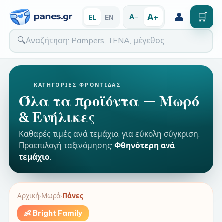
👤
🛒
Α+
Α−
EL
EN
🔍
ΚΑΤΗΓΟΡΊΕΣ ΦΡΟΝΤΊΔΑΣ
Όλα τα προϊόντα — Μωρό
& Ενήλικες
Καθαρές τιμές ανά τεμάχιο, για εύκολη σύγκριση.
Προεπιλογή ταξινόμησης:
Φθηνότερη ανά
τεμάχιο
.
Αρχική
›
Μωρό
›
Πάνες
👶 Bright Family