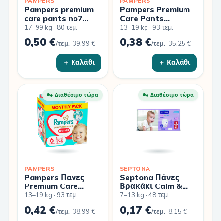
PAMPERS
PAMPERS
Pampers premium
Pampers Premium
care pants no7
Care Pants
monthly pack
Monthly Pack
17–99 kg · 80 τεμ.
13–19 kg · 93 τεμ.
17+kg 80 τμχ
(93τεμ) Νo6 13-
0,50 €
0,38 €
·
39,99 €
·
35,25 €
/τεμ.
19kg
/τεμ.
＋ Καλάθι
＋ Καλάθι
● Διαθέσιμο τώρα
● Διαθέσιμο τώρα
PAMPERS
SEPTONA
Pampers Πανες
Septona Πάνες
Premium Care
Βρακάκι Calm &
Pants Monthly
Care No. 4 για 7-
13–19 kg · 93 τεμ.
7–13 kg · 48 τεμ.
Pack (93τεμ) Νo6
13kg 48τμχ
0,42 €
0,17 €
·
38,99 €
·
8,15 €
(13-19kg) –
/τεμ.
/τεμ.