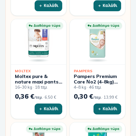
Συνδρομητικό
πακέτο
＋ Καλάθι
＋ Καλάθι
● Διαθέσιμο τώρα
● Διαθέσιμο τώρα
MOLTEX
PAMPERS
Moltex pure &
Pampers Premium
nature maxi pants
Care Νo2 (4-8kg)
Πάνα Βρακάκι no6
46τεμ
16–30 kg · 18 τεμ.
4–8 kg · 46 τεμ.
16-30kg 18
0,36 €
0,30 €
·
6,50 €
·
13,99 €
τεμαχίων
/τεμ.
/τεμ.
＋ Καλάθι
＋ Καλάθι
● Διαθέσιμο τώρα
● Διαθέσιμο τώρα