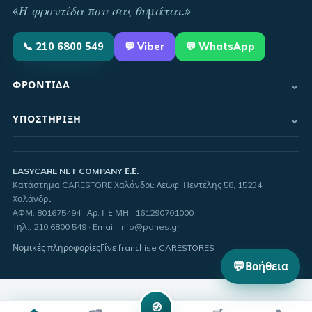
«
Η φροντίδα που σας θυμάται
.»
📞
210 6800 549
💬
Viber
💬 WhatsApp
⌄
ΦΡΟΝΤΊΔΑ
⌄
ΥΠΟΣΤΉΡΙΞΗ
EASYCARE NET COMPANY Ε.Ε.
Κατάστημα CARESTORE Χαλάνδρι: Λεωφ. Πεντέλης 58, 15234
Χαλάνδρι
ΑΦΜ:
801675494
· Αρ. Γ.Ε.ΜΗ.:
161290701000
Τηλ.
:
210 6800 549
·
Email
:
info@panes.gr
Νομικές πληροφορίες
Γίνε franchise CARESTORES
💬
Βοήθεια
🧭