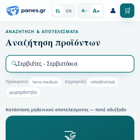
👤
🛒
Α+
Α−
EL
EN
ΑΝΑΖΉΤΗΣΗ & ΑΠΟΤΕΛΈΣΜΑΤΑ
Αναζήτηση προϊόντων
🔍
Πρόσφατα:
tena medium
Δημοφιλή:
υποσέντονα
μωρομάντηλα
Κατάσταση μηδενικού αποτελέσματος — ποτέ αδιέξοδο
🤝