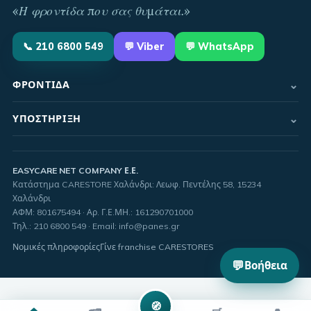
«
Η φροντίδα που σας θυμάται
.»
📞
210 6800 549
💬
Viber
💬 WhatsApp
⌄
ΦΡΟΝΤΊΔΑ
⌄
ΥΠΟΣΤΉΡΙΞΗ
EASYCARE NET COMPANY Ε.Ε.
Κατάστημα CARESTORE Χαλάνδρι: Λεωφ. Πεντέλης 58, 15234
Χαλάνδρι
ΑΦΜ:
801675494
· Αρ. Γ.Ε.ΜΗ.:
161290701000
Τηλ.
:
210 6800 549
·
Email
:
info@panes.gr
Νομικές πληροφορίες
Γίνε franchise CARESTORES
💬
Βοήθεια
🧭