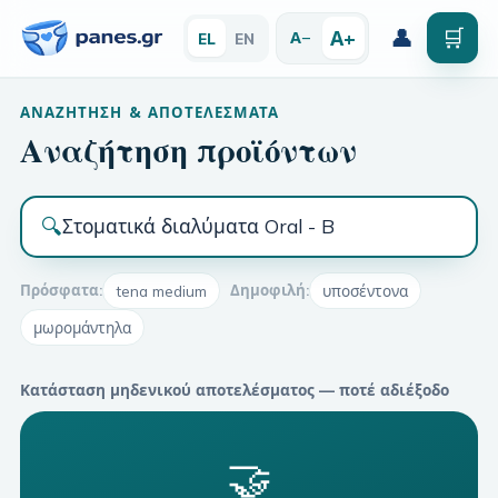
👤
🛒
Α+
Α−
EL
EN
ΑΝΑΖΉΤΗΣΗ & ΑΠΟΤΕΛΈΣΜΑΤΑ
Αναζήτηση προϊόντων
🔍
Πρόσφατα:
tena medium
Δημοφιλή:
υποσέντονα
μωρομάντηλα
Κατάσταση μηδενικού αποτελέσματος — ποτέ αδιέξοδο
🤝