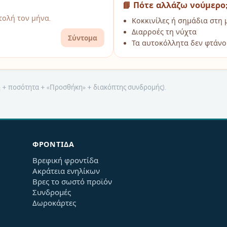
📘 Πότε αλλάζω νούμερο
ολή τον μήνα.
Κοκκινίλες ή σημάδια στη 
Διαρροές τη νύχτα
Σύντομα
Τα αυτοκόλλητα δεν φτάνο
μή + ποσότητα + «Προσθήκη» + διακόπτης συνδρομής).
ΦΡΟΝΤΊΔΑ
Βρεφική φροντίδα
Ακράτεια ενηλίκων
Βρες το σωστό προϊόν
Συνδρομές
Δωροκάρτες