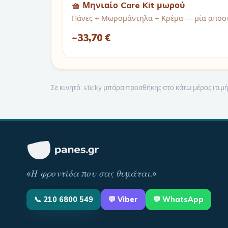
🧺 Μηνιαίο Care Kit μωρού
Πάνες + Μωρομάντηλα + Κρέμα — μία αποστ
~
33,70 €
Σε κινητό: sticky μπάρα προσθήκης στο κάτω μέρος (τι
«
Η φροντίδα που σας θυμάται
.»
📞
210 6800 549
💬
Viber
💬 WhatsApp