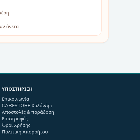
;
μέση
υν άνετα
ΥΠΟΣΤΉΡΙΞΗ
Επικοινωνία
CARESTORE Χαλάνδρι
Αποστολές & παράδοση
Επιστροφές
Όροι Χρήσης
Πολιτική Απορρήτου