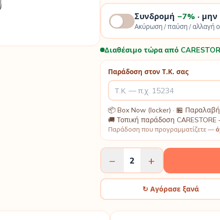
Συνδρομή
−7%
· μην
Ακύρωση / παύση / αλλαγή 
Διαθέσιμο τώρα από CARESTOR
Παράδοση στον Τ.Κ. σας
📦 Box Now (locker) · 🏪 Παραλα
🚚 Τοπική παράδοση CARESTORE 
Παράδοση που προγραμματίζετε —
ό
−
+
2
↻ Αγόρασε ξανά