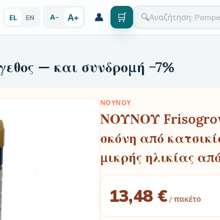
👤
🛒
Α+
🔍
Α−
EL
EN
γεθος — και συνδρομή −7%
ΝΟΥΝΟΥ
ΝΟΥΝΟΥ Frisogro
σκόνη από κατσικί
μικρής ηλικίας απ
13,48 €
/ πακέτο