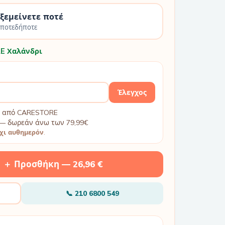
 ξεμείνετε ποτέ
οποτεδήποτε
E Χαλάνδρι
Έλεγχος
βή από CARESTORE
— δωρεάν άνω των 79,99€
χι αυθημερόν
.
＋ Προσθήκη —
26,96 €
📞
210 6800 549