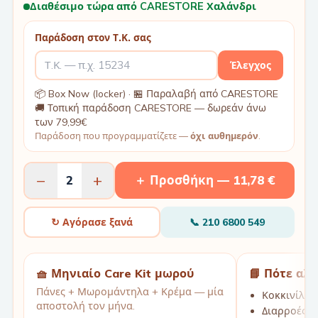
Διαθέσιμο τώρα από CARESTORE Χαλάνδρι
Παράδοση στον Τ.Κ. σας
Έλεγχος
📦 Box Now (locker) · 🏪 Παραλαβή από CARESTORE
🚚 Τοπική παράδοση CARESTORE — δωρεάν άνω
των 79,99€
Παράδοση που προγραμματίζετε —
όχι αυθημερόν
.
−
+
2
＋ Προσθήκη —
11,78 €
↻ Αγόρασε ξανά
📞
210 6800 549
🧺 Μηνιαίο Care Kit μωρού
📘 Πότε αλ
Πάνες + Μωρομάντηλα + Κρέμα — μία
Κοκκινίλες
αποστολή τον μήνα.
Διαρροές τ