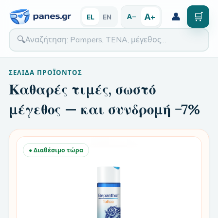
👤
🛒
Α+
Α−
EL
EN
🔍
ΣΕΛΊΔΑ ΠΡΟΪΌΝΤΟΣ
Καθαρές τιμές, σωστό
μέγεθος — και συνδρομή −7%
● Διαθέσιμο τώρα