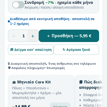
Συνδρομή
−7%
· ηρεμία κάθε μήνα
Ακύρωση / παύση / αλλαγή οποτεδήποτε
Διαθέσιμο από κεντρική αποθήκη · αποστολή σε
1–2 ημέρες
−
+
1
＋ Προσθήκη —
5,95 €
🎁 Δείγμα κατ' απαίτηση
↻ Αγόρασε ξανά
🔒 Διακριτική αποστολή
📞 Ένας άνθρωπος στο τηλέφωνο
🛡️ Ασφαλείς πληρωμές
↩️ Επιστροφές
🧺 Μηνιαίο Care Kit
📘 Πώς διαλέ
απορροφητικ
Πάνες + Υποσέντονα +
Μωρομάντηλα + Κρέμα — μία
Ελαφριά διαρ
αποστολή τον μήνα.
Καθημερινή χ
Νύχτα / έντον
~
14,88 €
Σύντομα