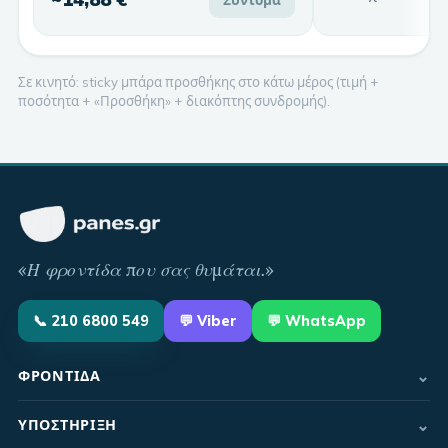
Σε κινητό: sticky μπάρα προσθήκης στο κάτω μέρος (τιμή +
ποσότητα + «Προσθήκη» + διακόπτης συνδρομής).
«
Η φροντίδα που σας θυμάται
.»
📞
210 6800 549
💬
Viber
💬 WhatsApp
⌄
ΦΡΟΝΤΊΔΑ
⌄
ΥΠΟΣΤΉΡΙΞΗ