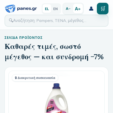
👤
🛒
Α+
Α−
EL
EN
🔍
ΣΕΛΊΔΑ ΠΡΟΪΌΝΤΟΣ
Καθαρές τιμές, σωστό
μέγεθος — και συνδρομή −7%
🔒 Διακριτική συσκευασία