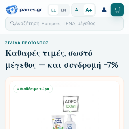
👤
🛒
Α+
Α−
EL
EN
🔍
ΣΕΛΊΔΑ ΠΡΟΪΌΝΤΟΣ
Καθαρές τιμές, σωστό
μέγεθος — και συνδρομή −7%
● Διαθέσιμο τώρα