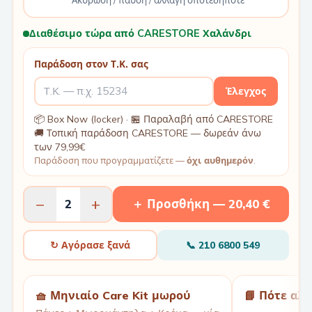
Ακύρωση / παύση / αλλαγή οποτεδήποτε
Διαθέσιμο τώρα από CARESTORE Χαλάνδρι
Παράδοση στον Τ.Κ. σας
Έλεγχος
📦 Box Now (locker) · 🏪 Παραλαβή από CARESTORE
🚚 Τοπική παράδοση CARESTORE — δωρεάν άνω
των 79,99€
Παράδοση που προγραμματίζετε —
όχι αυθημερόν
.
−
+
2
＋ Προσθήκη —
20,40 €
↻ Αγόρασε ξανά
📞
210 6800 549
🧺 Μηνιαίο Care Kit μωρού
📘 Πότε αλ