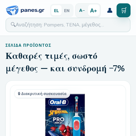
👤
🛒
Α+
Α−
EL
EN
🔍
ΣΕΛΊΔΑ ΠΡΟΪΌΝΤΟΣ
Καθαρές τιμές, σωστό
μέγεθος — και συνδρομή −7%
🔒 Διακριτική συσκευασία