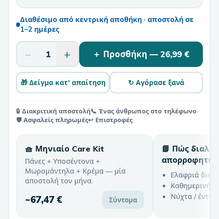
Διαθέσιμο από κεντρική αποθήκη · αποστολή σε
1–2 ημέρες
−
+
1
＋ Προσθήκη —
26,99 €
🎁 Δείγμα κατ' απαίτηση
↻ Αγόρασε ξανά
🔒 Διακριτική αποστολή
📞 Ένας άνθρωπος στο τηλέφωνο
🛡️ Ασφαλείς πληρωμές
↩️ Επιστροφές
🧺 Μηνιαίο Care Kit
📘 Πώς διαλέ
απορροφητικ
Πάνες + Υποσέντονα +
Μωρομάντηλα + Κρέμα — μία
Ελαφριά διαρ
αποστολή τον μήνα.
Καθημερινή χ
Νύχτα / έντον
~
67,47 €
Σύντομα