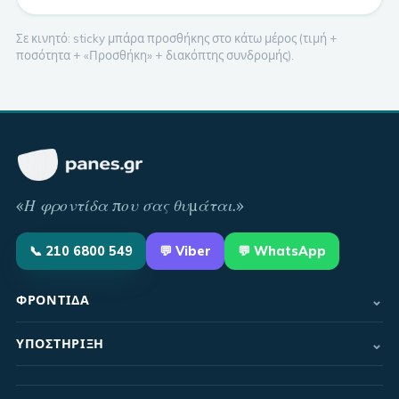
Σε κινητό: sticky μπάρα προσθήκης στο κάτω μέρος (τιμή +
ποσότητα + «Προσθήκη» + διακόπτης συνδρομής).
«
Η φροντίδα που σας θυμάται
.»
📞
210 6800 549
💬
Viber
💬 WhatsApp
⌄
ΦΡΟΝΤΊΔΑ
⌄
ΥΠΟΣΤΉΡΙΞΗ