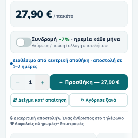
27,90 €
/ πακέτο
Συνδρομή
−7%
· ηρεμία κάθε μήνα
Ακύρωση / παύση / αλλαγή οποτεδήποτε
Διαθέσιμο από κεντρική αποθήκη · αποστολή σε
1–2 ημέρες
−
+
1
＋ Προσθήκη —
27,90 €
🎁 Δείγμα κατ' απαίτηση
↻ Αγόρασε ξανά
🔒 Διακριτική αποστολή
📞 Ένας άνθρωπος στο τηλέφωνο
🛡️ Ασφαλείς πληρωμές
↩️ Επιστροφές