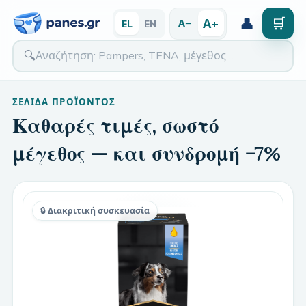
👤
🛒
Α+
Α−
EL
EN
🔍
ΣΕΛΊΔΑ ΠΡΟΪΌΝΤΟΣ
Καθαρές τιμές, σωστό
μέγεθος — και συνδρομή −7%
🔒 Διακριτική συσκευασία