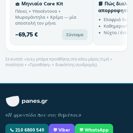
🧺 Μηνιαίο Care Kit
📘 Πώς διαλέ
απορροφητικ
Πάνες + Υποσέντονα +
Μωρομάντηλα + Κρέμα — μία
Ελαφριά διαρ
αποστολή τον μήνα.
Καθημερινή χ
Νύχτα / έντον
~
69,75 €
Σύντομα
Σε κινητό: sticky μπάρα προσθήκης στο κάτω μέρος (τιμή +
ποσότητα + «Προσθήκη» + διακόπτης συνδρομής).
«
Η φροντίδα που σας θυμάται
.»
📞
210 6800 549
💬
Viber
💬 WhatsApp