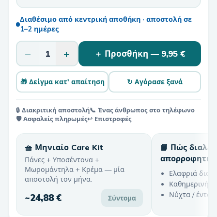
Διαθέσιμο από κεντρική αποθήκη · αποστολή σε
1–2 ημέρες
−
+
1
＋ Προσθήκη —
9,95 €
🎁 Δείγμα κατ' απαίτηση
↻ Αγόρασε ξανά
🔒 Διακριτική αποστολή
📞 Ένας άνθρωπος στο τηλέφωνο
🛡️ Ασφαλείς πληρωμές
↩️ Επιστροφές
🧺 Μηνιαίο Care Kit
📘 Πώς διαλέ
απορροφητικ
Πάνες + Υποσέντονα +
Μωρομάντηλα + Κρέμα — μία
Ελαφριά διαρ
αποστολή τον μήνα.
Καθημερινή χ
Νύχτα / έντον
~
24,88 €
Σύντομα