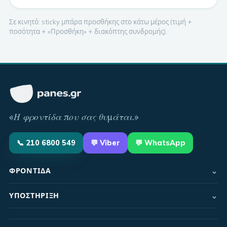
Σε κινητό: sticky μπάρα προσθήκης στο κάτω μέρος (τιμή +
ποσότητα + «Προσθήκη» + διακόπτης συνδρομής).
«
Η φροντίδα που σας θυμάται
.»
📞
210 6800 549
💬
Viber
💬 WhatsApp
⌄
ΦΡΟΝΤΊΔΑ
⌄
ΥΠΟΣΤΉΡΙΞΗ