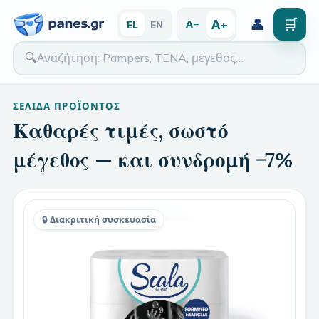
👤
🛒
Α+
Α−
EL
EN
🔍
ΣΕΛΊΔΑ ΠΡΟΪΌΝΤΟΣ
Καθαρές τιμές, σωστό
μέγεθος — και συνδρομή −7%
🔒 Διακριτική συσκευασία