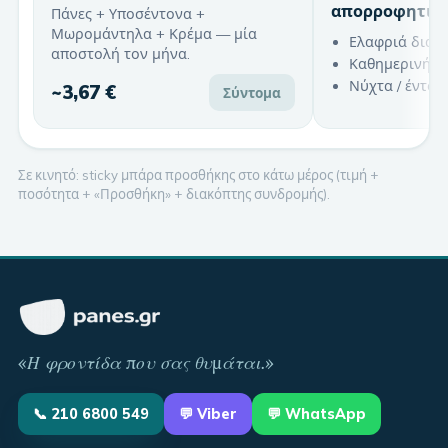
απορροφητικ
Πάνες + Υποσέντονα +
Μωρομάντηλα + Κρέμα — μία
Ελαφριά διαρ
αποστολή τον μήνα.
Καθημερινή χ
Νύχτα / έντον
~
3,67 €
Σύντομα
Σε κινητό: sticky μπάρα προσθήκης στο κάτω μέρος (τιμή +
ποσότητα + «Προσθήκη» + διακόπτης συνδρομής).
«
Η φροντίδα που σας θυμάται
.»
📞
210 6800 549
💬
Viber
💬 WhatsApp