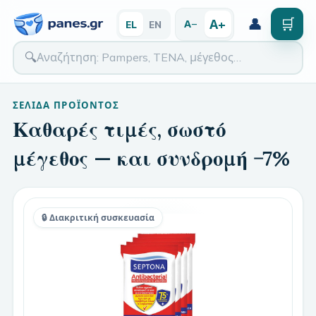
👤
🛒
Α+
Α−
EL
EN
🔍
ΣΕΛΊΔΑ ΠΡΟΪΌΝΤΟΣ
Καθαρές τιμές, σωστό
μέγεθος — και συνδρομή −7%
🔒 Διακριτική συσκευασία