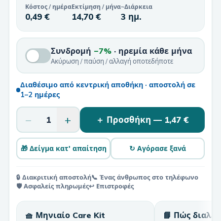
Κόστος / ημέρα
Εκτίμηση / μήνα
~Διάρκεια
0,49 €
14,70 €
3 ημ.
Συνδρομή
−7%
· ηρεμία κάθε μήνα
Ακύρωση / παύση / αλλαγή οποτεδήποτε
Διαθέσιμο από κεντρική αποθήκη · αποστολή σε
1–2 ημέρες
−
+
1
＋ Προσθήκη —
1,47 €
🎁 Δείγμα κατ' απαίτηση
↻ Αγόρασε ξανά
🔒 Διακριτική αποστολή
📞 Ένας άνθρωπος στο τηλέφωνο
🛡️ Ασφαλείς πληρωμές
↩️ Επιστροφές
🧺 Μηνιαίο Care Kit
📘 Πώς διαλέ