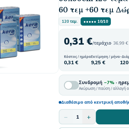
60 τεμ +60 τεμ Δώ
120 τεμ.
●●●●●
10
/10
0,31 €
/τεμάχιο
·
36,99 €
Κόστος / ημέρα
Εκτίμηση / μήνα
~Διά
0,31 €
9,25 €
120
Συνδρομή
−7%
· ηρε
Ακύρωση / παύση / αλλαγή 
Διαθέσιμο από κεντρική αποθήκ
−
+
1