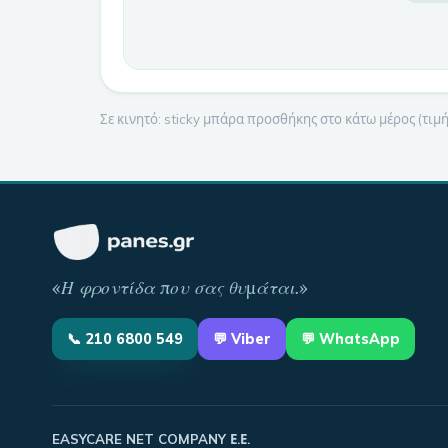
Σε κινητό: sticky μπάρα προσθήκης στο κάτω μέρος (τι
«
Η φροντίδα που σας θυμάται
.»
📞
210 6800 549
💬
Viber
💬 WhatsApp
EASYCARE NET COMPANY Ε.Ε.