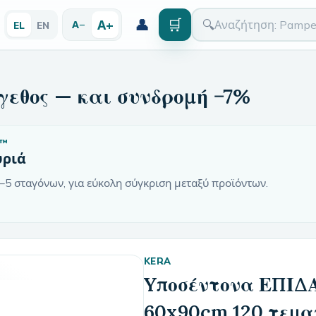
👤
🛒
Α+
🔍
Α−
EL
EN
γεθος — και συνδρομή −7%
™
υριά
–5 σταγόνων, για εύκολη σύγκριση μεταξύ προϊόντων.
KERA
Yποσέντονα ΕΠΙΔ
60x90cm 120 τεμαχ