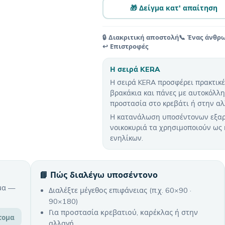
🎁 Δείγμα κατ' απαίτηση
🔒 Διακριτική αποστολή
📞 Ένας άνθρ
↩️ Επιστροφές
Η σειρά KERA
Η σειρά KERA προσφέρει πρακτικέ
βρακάκια και πάνες με αυτοκόλλ
προστασία στο κρεβάτι ή στην αλ
Η κατανάλωση υποσέντονων εξαρτ
νοικοκυριά τα χρησιμοποιούν ως
ενηλίκων.
📘 Πώς διαλέγω υποσέντονο
μα —
Διαλέξτε μέγεθος επιφάνειας (π.χ. 60×90 ·
90×180)
Για προστασία κρεβατιού, καρέκλας ή στην
τομα
αλλαγή