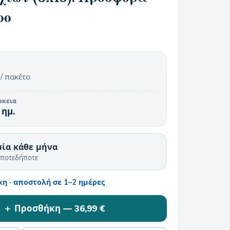
ρο
/ πακέτο
ρκεια
 ημ.
μία κάθε μήνα
οποτεδήποτε
η · αποστολή σε 1–2 ημέρες
＋ Προσθήκη —
36,99 €