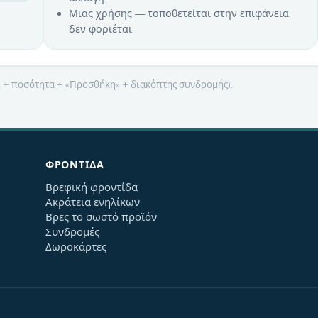
Μιας χρήσης — τοποθετείται στην επιφάνεια,
δεν φοριέται
μή + ποσότητα + «Προσθήκη» + διακόπτης συνδρομής).
ΦΡΟΝΤΊΔΑ
Βρεφική φροντίδα
Ακράτεια ενηλίκων
Βρες το σωστό προϊόν
Συνδρομές
Δωροκάρτες