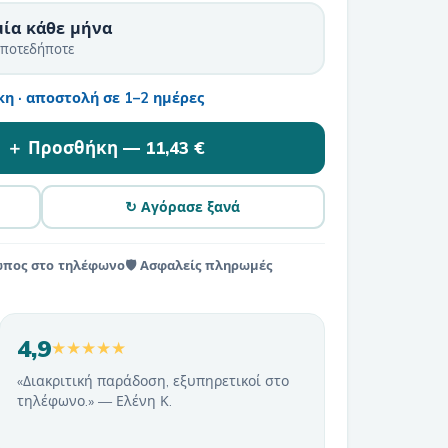
μία κάθε μήνα
οποτεδήποτε
η · αποστολή σε 1–2 ημέρες
＋ Προσθήκη —
11,43 €
↻ Αγόρασε ξανά
ωπος στο τηλέφωνο
🛡️ Ασφαλείς πληρωμές
4,9
★★★★★
«Διακριτική παράδοση, εξυπηρετικοί στο
τηλέφωνο.» — Ελένη Κ.