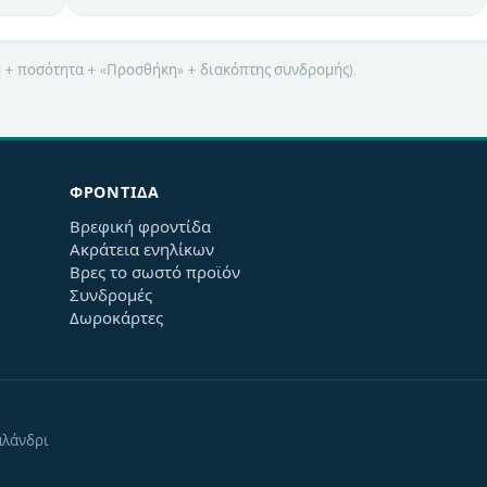
μή + ποσότητα + «Προσθήκη» + διακόπτης συνδρομής).
ΦΡΟΝΤΊΔΑ
Βρεφική φροντίδα
Ακράτεια ενηλίκων
Βρες το σωστό προϊόν
Συνδρομές
Δωροκάρτες
αλάνδρι