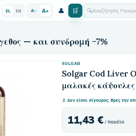
👤
🛒
Α+
🔍
Α−
EL
EN
γεθος — και συνδρομή −7%
SOLGAR
Solgar Cod Liver O
μαλακές κάψουλες
💧 Δεν είσαι σίγουρος; Βρες την 
11,43 €
/ πακέτο