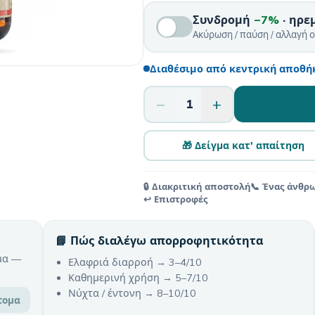
Συνδρομή
−7%
· ηρε
Ακύρωση / παύση / αλλαγή 
Διαθέσιμο από κεντρική αποθήκ
−
+
1
🎁 Δείγμα κατ' απαίτηση
🔒 Διακριτική αποστολή
📞 Ένας άνθρ
↩️ Επιστροφές
📘 Πώς διαλέγω απορροφητικότητα
μα —
Ελαφριά διαρροή → 3–4/10
Καθημερινή χρήση → 5–7/10
Νύχτα / έντονη → 8–10/10
τομα