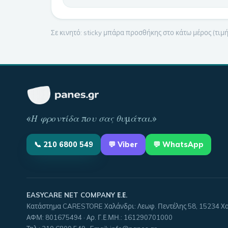
Σε κινητό: sticky μπάρα προσθήκης στο κάτω μέρος (τι
«
Η φροντίδα που σας θυμάται
.»
📞
210 6800 549
💬
Viber
💬 WhatsApp
EASYCARE NET COMPANY Ε.Ε.
Κατάστημα CARESTORE Χαλάνδρι: Λεωφ. Πεντέλης 58, 15234 Χ
ΑΦΜ:
801675494
· Αρ. Γ.Ε.ΜΗ.:
161290701000