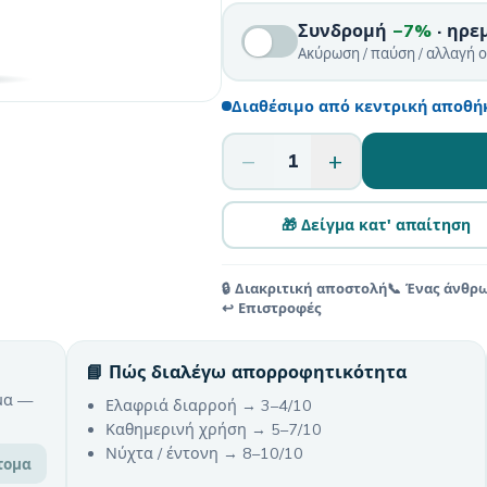
Συνδρομή
−7%
· ηρε
Ακύρωση / παύση / αλλαγή 
Διαθέσιμο από κεντρική αποθήκ
−
+
1
🎁 Δείγμα κατ' απαίτηση
🔒 Διακριτική αποστολή
📞 Ένας άνθρ
↩️ Επιστροφές
📘 Πώς διαλέγω απορροφητικότητα
μα —
Ελαφριά διαρροή → 3–4/10
Καθημερινή χρήση → 5–7/10
Νύχτα / έντονη → 8–10/10
τομα