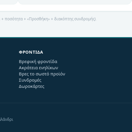
μή + ποσότητα + «Προσθήκη» + διακόπτης συνδρομής).
ΦΡΟΝΤΊΔΑ
Βρεφική φροντίδα
Ακράτεια ενηλίκων
Βρες το σωστό προϊόν
Συνδρομές
Δωροκάρτες
αλάνδρι