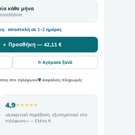
μία κάθε μήνα
οποτεδήποτε
η · αποστολή σε 1–2 ημέρες
＋ Προσθήκη —
42,11 €
↻ Αγόρασε ξανά
ωπος στο τηλέφωνο
🛡️ Ασφαλείς πληρωμές
4,9
★★★★★
«Διακριτική παράδοση, εξυπηρετικοί στο
τηλέφωνο.» — Ελένη Κ.