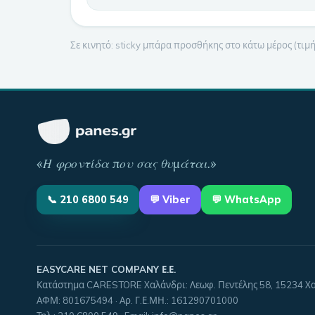
Σε κινητό: sticky μπάρα προσθήκης στο κάτω μέρος (τι
«
Η φροντίδα που σας θυμάται
.»
📞
210 6800 549
💬
Viber
💬 WhatsApp
EASYCARE NET COMPANY Ε.Ε.
Κατάστημα CARESTORE Χαλάνδρι: Λεωφ. Πεντέλης 58, 15234 Χ
ΑΦΜ:
801675494
· Αρ. Γ.Ε.ΜΗ.:
161290701000