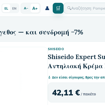
👤
🛒
Α+
🔍
Α−
EL
EN
γεθος — και συνδρομή −7%
SHISEIDO
Shiseido Expert S
Αντηλιακή Κρέμα 
💧 Δεν είσαι σίγουρος; Βρες την 
42,11 €
/ πακέτο