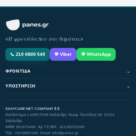
«
Η φροντίδα που σας θυμάται
.»
📞
210 6800 549
💬
Viber
💬 WhatsApp
⌄
ΦΡΟΝΤΊΔΑ
⌄
ΥΠΟΣΤΉΡΙΞΗ
EASYCARE NET COMPANY Ε.Ε.
Κατάστημα CARESTORE Χαλάνδρι: Λεωφ. Πεντέλης 58, 15234
Χαλάνδρι
ΑΦΜ:
801675494
· Αρ. Γ.Ε.ΜΗ.:
161290701000
Τηλ.
:
210 6800 549
·
Email
:
info@panes.gr