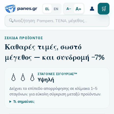
👤
🛒
Α+
Α−
EL
EN
🔍
ΣΕΛΊΔΑ ΠΡΟΪΌΝΤΟΣ
Καθαρές τιμές, σωστό
μέγεθος — και συνδρομή −7%
💧💧💧
ΣΤΑΓΌΝΕΣ ΣΙΓΟΥΡΙΆΣ
™
Υψηλή
Δείχνει το επίπεδο απορρόφησης σε κλίμακα 1–5
σταγόνων, για εύκολη σύγκριση μεταξύ προϊόντων.
Τι σημαίνει;