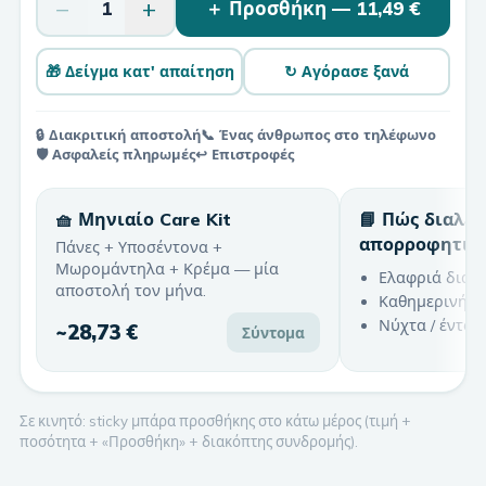
−
+
1
＋ Προσθήκη —
11,49 €
🎁 Δείγμα κατ' απαίτηση
↻ Αγόρασε ξανά
🔒 Διακριτική αποστολή
📞 Ένας άνθρωπος στο τηλέφωνο
🛡️ Ασφαλείς πληρωμές
↩️ Επιστροφές
🧺 Μηνιαίο Care Kit
📘 Πώς διαλέ
απορροφητικ
Πάνες + Υποσέντονα +
Μωρομάντηλα + Κρέμα — μία
Ελαφριά διαρ
αποστολή τον μήνα.
Καθημερινή χ
Νύχτα / έντον
~
28,73 €
Σύντομα
Σε κινητό: sticky μπάρα προσθήκης στο κάτω μέρος (τιμή +
ποσότητα + «Προσθήκη» + διακόπτης συνδρομής).