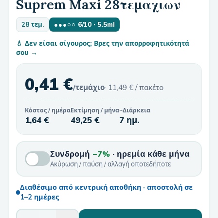
Suprem Maxi 28τεμαχιων
28 τεμ.
●●●○○
6
/10
· 5.5ml
💧 Δεν είσαι σίγουρος; Βρες την απορροφητικότητά
σου →
0,41 €
/τεμάχιο
·
11,49 €
/ πακέτο
Κόστος / ημέρα
Εκτίμηση / μήνα
~Διάρκεια
1,64 €
49,25 €
7 ημ.
Συνδρομή
−7%
· ηρεμία κάθε μήνα
Ακύρωση / παύση / αλλαγή οποτεδήποτε
Διαθέσιμο από κεντρική αποθήκη · αποστολή σε
1–2 ημέρες