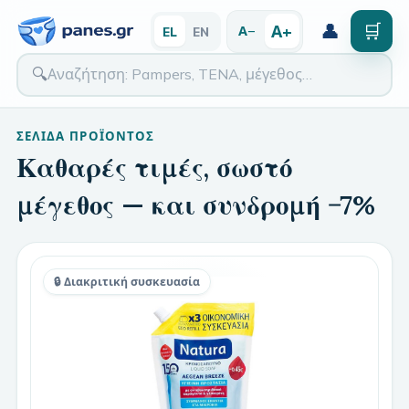
👤
🛒
Α+
Α−
EL
EN
🔍
ΣΕΛΊΔΑ ΠΡΟΪΌΝΤΟΣ
Καθαρές τιμές, σωστό
μέγεθος — και συνδρομή −7%
🔒 Διακριτική συσκευασία