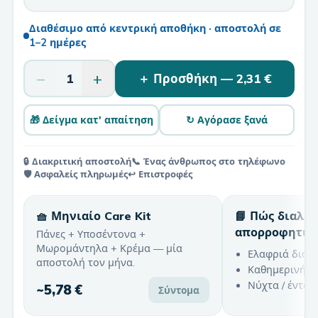
Διαθέσιμο από κεντρική αποθήκη · αποστολή σε
1–2 ημέρες
−
+
1
＋ Προσθήκη —
2,31 €
🎁 Δείγμα κατ' απαίτηση
↻ Αγόρασε ξανά
🔒 Διακριτική αποστολή
📞 Ένας άνθρωπος στο τηλέφωνο
🛡️ Ασφαλείς πληρωμές
↩️ Επιστροφές
🧺 Μηνιαίο Care Kit
📘 Πώς διαλέ
απορροφητικ
Πάνες + Υποσέντονα +
Μωρομάντηλα + Κρέμα — μία
Ελαφριά διαρ
αποστολή τον μήνα.
Καθημερινή χ
Νύχτα / έντον
~
5,78 €
Σύντομα