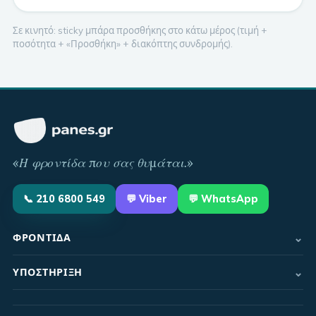
Σε κινητό: sticky μπάρα προσθήκης στο κάτω μέρος (τιμή +
ποσότητα + «Προσθήκη» + διακόπτης συνδρομής).
«
Η φροντίδα που σας θυμάται
.»
📞
210 6800 549
💬
Viber
💬 WhatsApp
⌄
ΦΡΟΝΤΊΔΑ
⌄
ΥΠΟΣΤΉΡΙΞΗ