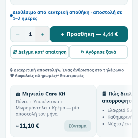
Διαθέσιμο από κεντρική αποθήκη · αποστολή σε
1–2 ημέρες
−
+
1
＋ Προσθήκη —
4,44 €
🎁 Δείγμα κατ' απαίτηση
↻ Αγόρασε ξανά
🔒 Διακριτική αποστολή
📞 Ένας άνθρωπος στο τηλέφωνο
🛡️ Ασφαλείς πληρωμές
↩️ Επιστροφές
🧺 Μηνιαίο Care Kit
📘 Πώς διαλέ
απορροφητικ
Πάνες + Υποσέντονα +
Μωρομάντηλα + Κρέμα — μία
Ελαφριά διαρ
αποστολή τον μήνα.
Καθημερινή χ
Νύχτα / έντον
~
11,10 €
Σύντομα