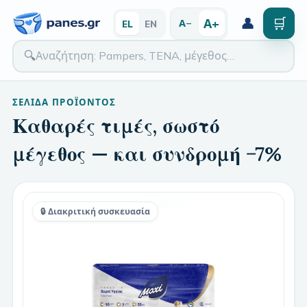
👤
🛒
Α+
Α−
EL
EN
🔍
ΣΕΛΊΔΑ ΠΡΟΪΌΝΤΟΣ
Καθαρές τιμές, σωστό
μέγεθος — και συνδρομή −7%
🔒 Διακριτική συσκευασία