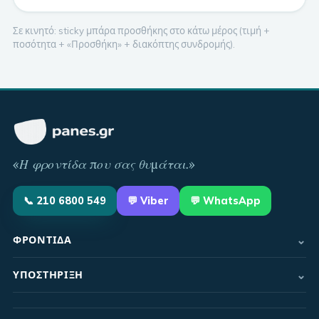
Σε κινητό: sticky μπάρα προσθήκης στο κάτω μέρος (τιμή +
ποσότητα + «Προσθήκη» + διακόπτης συνδρομής).
«
Η φροντίδα που σας θυμάται
.»
📞
210 6800 549
💬
Viber
💬 WhatsApp
⌄
ΦΡΟΝΤΊΔΑ
⌄
ΥΠΟΣΤΉΡΙΞΗ