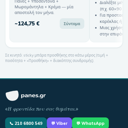
Πάνες + Υποσέντονα +
Διαλέξτε μέγε
Μωρομάντηλα + Κρέμα — μία
(π.χ. 60×90 · 
αποστολή τον μήνα.
Για προστασία
καρέκλας ή σ
~
124,75 €
Σύντομα
Μιας χρήσης 
στην επιφάνει
Σε κινητό: sticky μπάρα προσθήκης στο κάτω μέρος (τιμή +
ποσότητα + «Προσθήκη» + διακόπτης συνδρομής).
«
Η φροντίδα που σας θυμάται
.»
📞
210 6800 549
💬
Viber
💬 WhatsApp