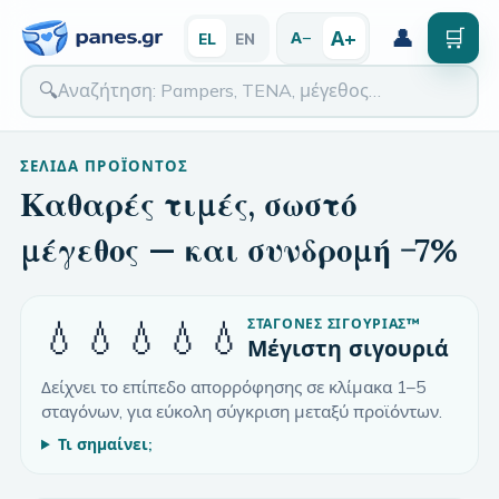
👤
🛒
Α+
Α−
EL
EN
🔍
ΣΕΛΊΔΑ ΠΡΟΪΌΝΤΟΣ
Καθαρές τιμές, σωστό
μέγεθος — και συνδρομή −7%
💧💧💧💧💧
ΣΤΑΓΌΝΕΣ ΣΙΓΟΥΡΙΆΣ
™
Μέγιστη σιγουριά
Δείχνει το επίπεδο απορρόφησης σε κλίμακα 1–5
σταγόνων, για εύκολη σύγκριση μεταξύ προϊόντων.
Τι σημαίνει;