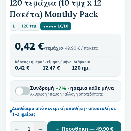
120 τεμάχια (10 τμχ x 12
Πακέτα) Monthly Pack
L
120 τεμ.
●●●●●
10
/10
0,42 €
/τεμάχιο
·
49,90 €
/ πακέτο
Κόστος / ημέρα
Εκτίμηση / μήνα
~Διάρκεια
0,42 €
12,47 €
120 ημ.
Συνδρομή
−7%
· ηρεμία κάθε μήνα
Ακύρωση / παύση / αλλαγή οποτεδήποτε
Διαθέσιμο από κεντρική αποθήκη · αποστολή σε
1–2 ημέρες
−
+
1
＋ Προσθήκη —
49,90 €