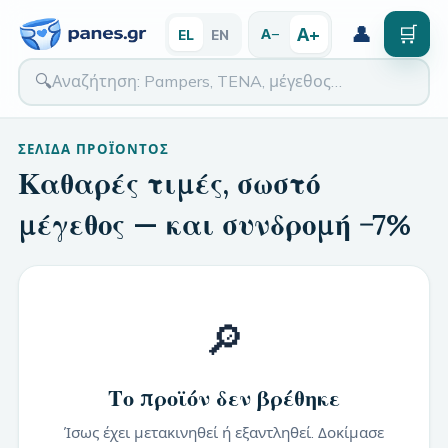
👤
🛒
Α+
Α−
EL
EN
🔍
ΣΕΛΊΔΑ ΠΡΟΪΌΝΤΟΣ
Καθαρές τιμές, σωστό
μέγεθος — και συνδρομή −7%
🔎
Το προϊόν δεν βρέθηκε
Ίσως έχει μετακινηθεί ή εξαντληθεί. Δοκίμασε