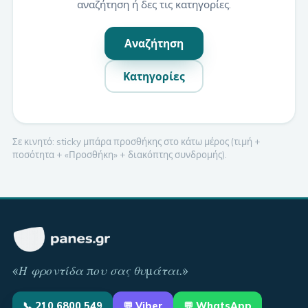
αναζήτηση ή δες τις κατηγορίες.
Αναζήτηση
Κατηγορίες
Σε κινητό: sticky μπάρα προσθήκης στο κάτω μέρος (τιμή +
ποσότητα + «Προσθήκη» + διακόπτης συνδρομής).
«
Η φροντίδα που σας θυμάται
.»
📞
210 6800 549
💬
Viber
💬 WhatsApp