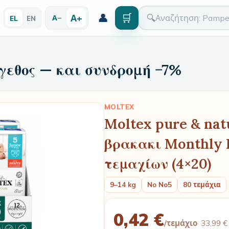
👤
🛒
Α+
🔍
Α−
EL
EN
γεθος — και συνδρομή −7%
MOLTEX
Moltex pure & nat
βρακακι Monthly 
τεμαχίων (4×20)
9–14 kg
No No5
80 τεμάχια
0,42 €
/τεμάχιο
·
33,99 €