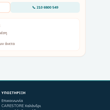
📞
210 6800 549
;
μέση
υν άνετα
ΥΠΟΣΤΉΡΙΞΗ
Επικοινωνία
CARESTORE Χαλάνδρι