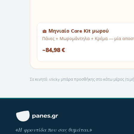
🧺 Μηνιαίο Care Kit μωρού
Πάνες + Μωρομάντηλα + Κρέμα — μία αποστ
~
84,98 €
Σε κινητό: sticky μπάρα προσθήκης στο κάτω μέρος (τι
«
Η φροντίδα που σας θυμάται
.»