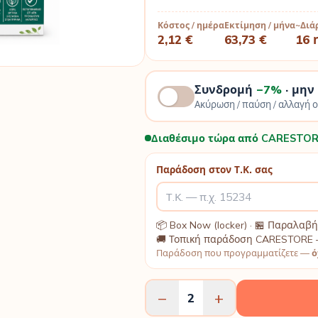
Κόστος / ημέρα
Εκτίμηση / μήνα
~Διά
2,12 €
63,73 €
16 
Συνδρομή
−7%
· μην
Ακύρωση / παύση / αλλαγή 
Διαθέσιμο τώρα από CARESTOR
Παράδοση στον Τ.Κ. σας
📦 Box Now (locker) · 🏪 Παραλα
🚚 Τοπική παράδοση CARESTORE 
Παράδοση που προγραμματίζετε —
ό
−
+
2