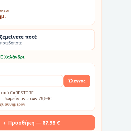
ρκεια
ημ.
 ξεμείνετε ποτέ
οποτεδήποτε
E Χαλάνδρι
Έλεγχος
βή από CARESTORE
— δωρεάν άνω των 79,99€
χι αυθημερόν
.
＋ Προσθήκη —
67,98 €