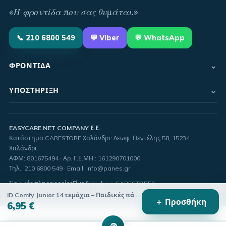
«
Η φροντίδα που σας θυμάται
.»
📞
210 6800 549
💬
Viber
💬 WhatsApp
⌄
ΦΡΟΝΤΊΔΑ
⌄
ΥΠΟΣΤΉΡΙΞΗ
EASYCARE NET COMPANY Ε.Ε.
Κατάστημα CARESTORE Χαλάνδρι: Λεωφ. Πεντέλης 58, 15234
Χαλάνδρι
ΑΦΜ:
801675494
· Αρ. Γ.Ε.ΜΗ.:
161290701000
Τηλ.
:
210 6800 549
·
Email
:
info@panes.gr
Νομικές πληροφορίες
Γίνε franchise CARESTORES
ID Comfy Junior 14 τεμάχια – Παιδικές πάνες ακράτειας με αυτοκόλλητες ταινίες 4 ετών+ (17kg-30kg)
＋ Προσθήκη
6,95 €