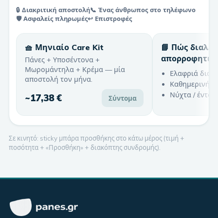
🔒 Διακριτική αποστολή
📞 Ένας άνθρωπος στο τηλέφωνο
🛡️ Ασφαλείς πληρωμές
↩️ Επιστροφές
🧺 Μηνιαίο Care Kit
📘 Πώς διαλέ
απορροφητικ
Πάνες + Υποσέντονα +
Μωρομάντηλα + Κρέμα — μία
Ελαφριά διαρ
αποστολή τον μήνα.
Καθημερινή χ
Νύχτα / έντον
~
17,38 €
Σύντομα
Σε κινητό: sticky μπάρα προσθήκης στο κάτω μέρος (τιμή +
ποσότητα + «Προσθήκη» + διακόπτης συνδρομής).