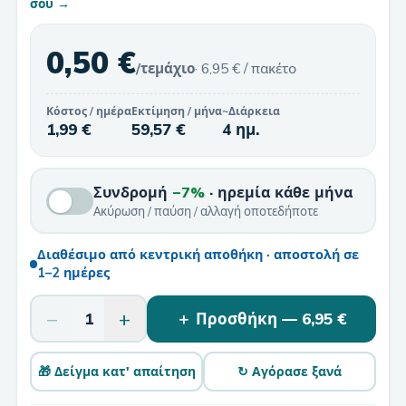
σου →
0,50 €
/τεμάχιο
·
6,95 €
/ πακέτο
Κόστος / ημέρα
Εκτίμηση / μήνα
~Διάρκεια
1,99 €
59,57 €
4 ημ.
Συνδρομή
−7%
· ηρεμία κάθε μήνα
Ακύρωση / παύση / αλλαγή οποτεδήποτε
Διαθέσιμο από κεντρική αποθήκη · αποστολή σε
1–2 ημέρες
−
+
1
＋ Προσθήκη —
6,95 €
🎁 Δείγμα κατ' απαίτηση
↻ Αγόρασε ξανά