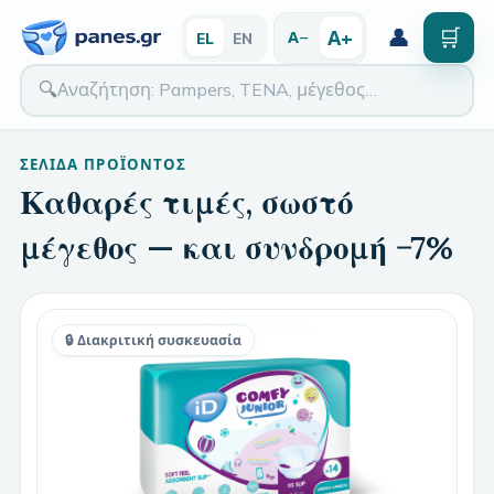
👤
🛒
Α+
Α−
EL
EN
🔍
ΣΕΛΊΔΑ ΠΡΟΪΌΝΤΟΣ
Καθαρές τιμές, σωστό
μέγεθος — και συνδρομή −7%
🔒 Διακριτική συσκευασία