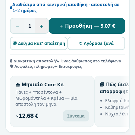
Διαθέσιμο από κεντρική αποθήκη · αποστολή σε
1–2 ημέρες
−
+
1
＋ Προσθήκη —
5,07 €
🎁 Δείγμα κατ' απαίτηση
↻ Αγόρασε ξανά
🔒 Διακριτική αποστολή
📞 Ένας άνθρωπος στο τηλέφωνο
🛡️ Ασφαλείς πληρωμές
↩️ Επιστροφές
🧺 Μηνιαίο Care Kit
📘 Πώς διαλέ
απορροφητικ
Πάνες + Υποσέντονα +
Μωρομάντηλα + Κρέμα — μία
Ελαφριά διαρ
αποστολή τον μήνα.
Καθημερινή χ
Νύχτα / έντον
~
12,68 €
Σύντομα