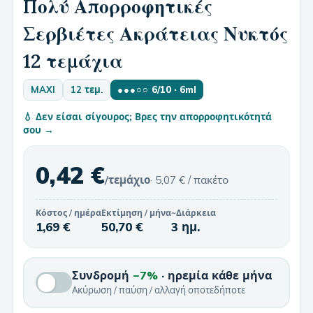
Πολύ Απορροφητικές
Σερβιέτες Ακράτειας Νυκτός
12 τεμάχια
MAXI
12 τεμ.
●●●○○
6
/10
· 6ml
💧 Δεν είσαι σίγουρος; Βρες την απορροφητικότητά
σου →
0,42 €
/τεμάχιο
·
5,07 €
/ πακέτο
Κόστος / ημέρα
Εκτίμηση / μήνα
~Διάρκεια
1,69 €
50,70 €
3 ημ.
Συνδρομή
−7%
· ηρεμία κάθε μήνα
Ακύρωση / παύση / αλλαγή οποτεδήποτε