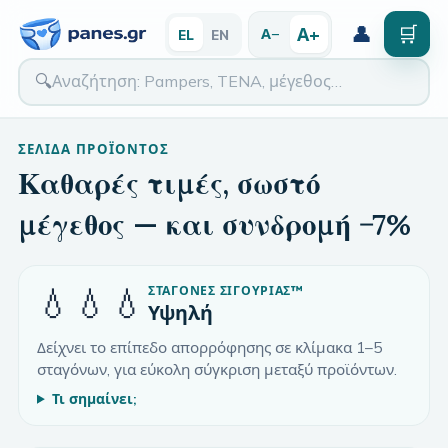
👤
🛒
Α+
Α−
EL
EN
🔍
ΣΕΛΊΔΑ ΠΡΟΪΌΝΤΟΣ
Καθαρές τιμές, σωστό
μέγεθος — και συνδρομή −7%
💧💧💧
ΣΤΑΓΌΝΕΣ ΣΙΓΟΥΡΙΆΣ
™
Υψηλή
Δείχνει το επίπεδο απορρόφησης σε κλίμακα 1–5
σταγόνων, για εύκολη σύγκριση μεταξύ προϊόντων.
Τι σημαίνει;