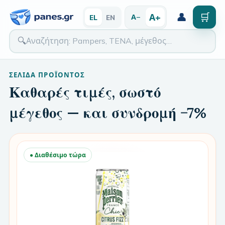
👤
🛒
Α+
Α−
EL
EN
🔍
ΣΕΛΊΔΑ ΠΡΟΪΌΝΤΟΣ
Καθαρές τιμές, σωστό
μέγεθος — και συνδρομή −7%
● Διαθέσιμο τώρα