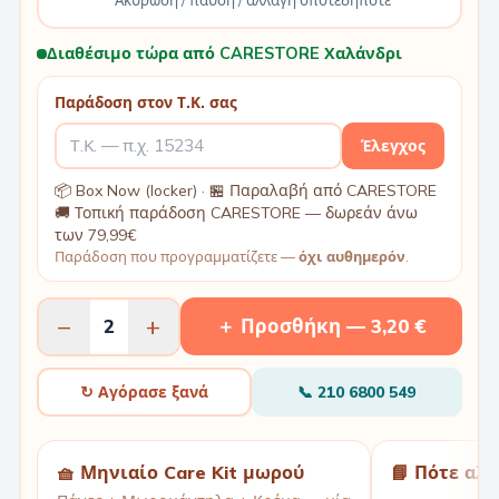
Ακύρωση / παύση / αλλαγή οποτεδήποτε
Διαθέσιμο τώρα από CARESTORE Χαλάνδρι
Παράδοση στον Τ.Κ. σας
Έλεγχος
📦 Box Now (locker) · 🏪 Παραλαβή από CARESTORE
🚚 Τοπική παράδοση CARESTORE — δωρεάν άνω
των 79,99€
Παράδοση που προγραμματίζετε —
όχι αυθημερόν
.
−
+
2
＋ Προσθήκη —
3,20 €
↻ Αγόρασε ξανά
📞
210 6800 549
🧺 Μηνιαίο Care Kit μωρού
📘 Πότε αλ