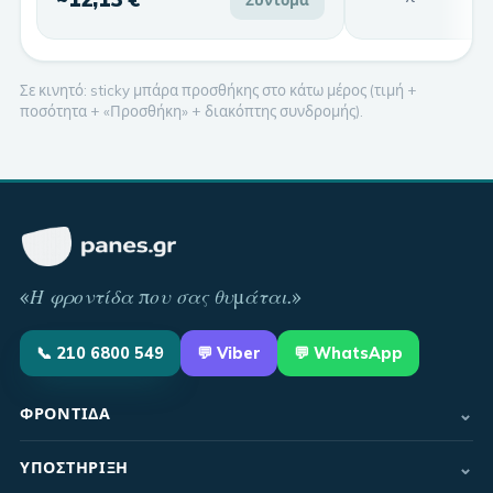
Σε κινητό: sticky μπάρα προσθήκης στο κάτω μέρος (τιμή +
ποσότητα + «Προσθήκη» + διακόπτης συνδρομής).
«
Η φροντίδα που σας θυμάται
.»
📞
210 6800 549
💬
Viber
💬 WhatsApp
⌄
ΦΡΟΝΤΊΔΑ
⌄
ΥΠΟΣΤΉΡΙΞΗ