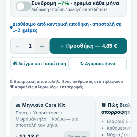
Συνδρομή
−7%
· ηρεμία κάθε μήνα
Ακύρωση / παύση / αλλαγή οποτεδήποτε
Διαθέσιμο από κεντρική αποθήκη · αποστολή σε
1–2 ημέρες
−
+
1
＋ Προσθήκη —
4,85 €
🎁 Δείγμα κατ' απαίτηση
↻ Αγόρασε ξανά
🔒 Διακριτική αποστολή
📞 Ένας άνθρωπος στο τηλέφωνο
🛡️ Ασφαλείς πληρωμές
↩️ Επιστροφές
🧺 Μηνιαίο Care Kit
📘 Πώς διαλέ
απορροφητικ
Πάνες + Υποσέντονα +
Μωρομάντηλα + Κρέμα — μία
Ελαφριά διαρ
αποστολή τον μήνα.
Καθημερινή χ
Νύχτα / έντον
~
12,13 €
Σύντομα