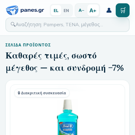
👤
🛒
Α+
Α−
EL
EN
🔍
ΣΕΛΊΔΑ ΠΡΟΪΌΝΤΟΣ
Καθαρές τιμές, σωστό
μέγεθος — και συνδρομή −7%
🔒 Διακριτική συσκευασία