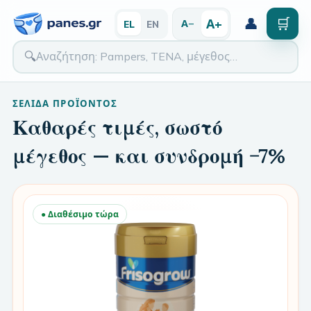
👤
🛒
Α+
Α−
EL
EN
🔍
ΣΕΛΊΔΑ ΠΡΟΪΌΝΤΟΣ
Καθαρές τιμές, σωστό
μέγεθος — και συνδρομή −7%
● Διαθέσιμο τώρα