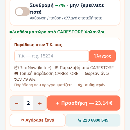
Συνδρομή
−7%
· μην ξεμείνετε
ποτέ
Ακύρωση / παύση / αλλαγή οποτεδήποτε
Διαθέσιμο τώρα από CARESTORE Χαλάνδρι
Παράδοση στον Τ.Κ. σας
Έλεγχος
📦 Box Now (locker) · 🏪 Παραλαβή από CARESTORE
🚚 Τοπική παράδοση CARESTORE — δωρεάν άνω
των 79,99€
Παράδοση που προγραμματίζετε —
όχι αυθημερόν
.
−
+
2
＋ Προσθήκη —
23,14 €
↻ Αγόρασε ξανά
📞
210 6800 549