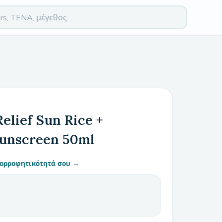
elief Sun Rice +
Sunscreen 50ml
απορροφητικότητά σου →