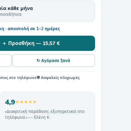
μία κάθε μήνα
οποτεδήποτε
η · αποστολή σε 1–2 ημέρες
＋ Προσθήκη —
15,57 €
↻ Αγόρασε ξανά
ωπος στο τηλέφωνο
🛡️ Ασφαλείς πληρωμές
4,9
★★★★★
«Διακριτική παράδοση, εξυπηρετικοί στο
τηλέφωνο.» — Ελένη Κ.