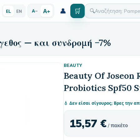
👤
🛒
Α+
🔍
Α−
EL
EN
γεθος — και συνδρομή −7%
BEAUTY
Beauty Of Joseon R
Probiotics Spf50 
💧 Δεν είσαι σίγουρος; Βρες την 
15,57 €
/ πακέτο