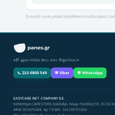
Σε κινητό: sticky μπάρα προσθήκης στο κάτω μέρος (τι
«
Η φροντίδα που σας θυμάται
.»
📞
210 6800 549
💬
Viber
💬 WhatsApp
EASYCARE NET COMPANY Ε.Ε.
Κατάστημα CARESTORE Χαλάνδρι: Λεωφ. Πεντέλης 58, 15234 Χ
ΑΦΜ:
801675494
· Αρ. Γ.Ε.ΜΗ.:
161290701000