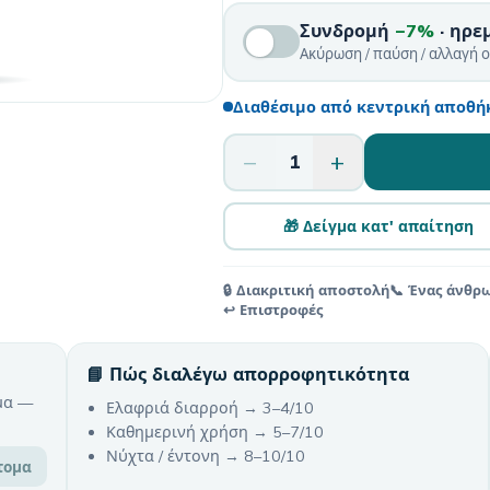
Συνδρομή
−7%
· ηρε
Ακύρωση / παύση / αλλαγή 
Διαθέσιμο από κεντρική αποθήκ
−
+
1
🎁 Δείγμα κατ' απαίτηση
🔒 Διακριτική αποστολή
📞 Ένας άνθρ
↩️ Επιστροφές
📘 Πώς διαλέγω απορροφητικότητα
μα —
Ελαφριά διαρροή → 3–4/10
Καθημερινή χρήση → 5–7/10
Νύχτα / έντονη → 8–10/10
τομα