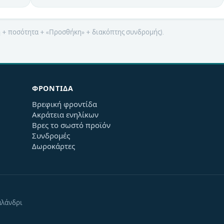
μή + ποσότητα + «Προσθήκη» + διακόπτης συνδρομής).
ΦΡΟΝΤΊΔΑ
Βρεφική φροντίδα
Ακράτεια ενηλίκων
Βρες το σωστό προϊόν
Συνδρομές
Δωροκάρτες
αλάνδρι