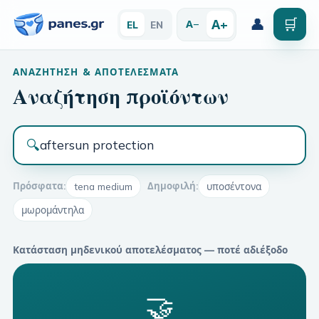
👤
🛒
Α+
Α−
EL
EN
ΑΝΑΖΉΤΗΣΗ & ΑΠΟΤΕΛΈΣΜΑΤΑ
Αναζήτηση προϊόντων
🔍
Πρόσφατα:
tena medium
Δημοφιλή:
υποσέντονα
μωρομάντηλα
Κατάσταση μηδενικού αποτελέσματος — ποτέ αδιέξοδο
🤝