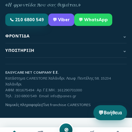
«
Η φροντίδα που σας θυμάται
.»
📞
210 6800 549
💬
Viber
💬 WhatsApp
⌄
ΦΡΟΝΤΊΔΑ
⌄
ΥΠΟΣΤΉΡΙΞΗ
EASYCARE NET COMPANY Ε.Ε.
Κατάστημα CARESTORE Χαλάνδρι: Λεωφ. Πεντέλης 58, 15234
Χαλάνδρι
ΑΦΜ:
801675494
· Αρ. Γ.Ε.ΜΗ.:
161290701000
Τηλ.
:
210 6800 549
·
Email
:
info@panes.gr
Νομικές πληροφορίες
Γίνε franchise CARESTORES
💬
Βοήθεια
🧭