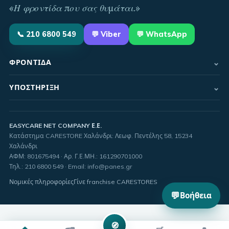
«
Η φροντίδα που σας θυμάται
.»
📞
210 6800 549
💬
Viber
💬 WhatsApp
⌄
ΦΡΟΝΤΊΔΑ
⌄
ΥΠΟΣΤΉΡΙΞΗ
EASYCARE NET COMPANY Ε.Ε.
Κατάστημα CARESTORE Χαλάνδρι: Λεωφ. Πεντέλης 58, 15234
Χαλάνδρι
ΑΦΜ:
801675494
· Αρ. Γ.Ε.ΜΗ.:
161290701000
Τηλ.
:
210 6800 549
·
Email
:
info@panes.gr
Νομικές πληροφορίες
Γίνε franchise CARESTORES
💬
Βοήθεια
🧭