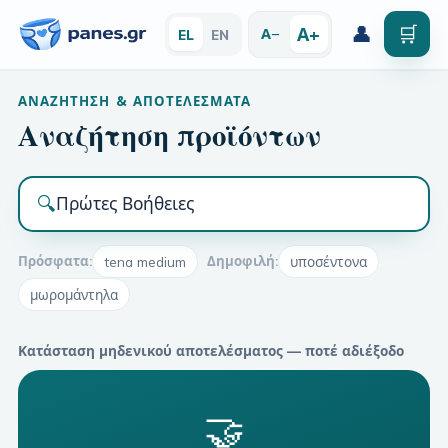
👤
🛒
Α+
Α−
EL
EN
ΑΝΑΖΉΤΗΣΗ & ΑΠΟΤΕΛΈΣΜΑΤΑ
Αναζήτηση προϊόντων
🔍
Πρόσφατα:
tena medium
Δημοφιλή:
υποσέντονα
μωρομάντηλα
Κατάσταση μηδενικού αποτελέσματος — ποτέ αδιέξοδο
🤝