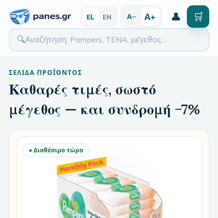
👤
🛒
Α+
Α−
EL
EN
🔍
ΣΕΛΊΔΑ ΠΡΟΪΌΝΤΟΣ
Καθαρές τιμές, σωστό
μέγεθος — και συνδρομή −7%
● Διαθέσιμο τώρα