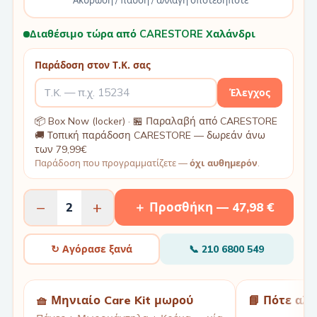
Ακύρωση / παύση / αλλαγή οποτεδήποτε
Διαθέσιμο τώρα από CARESTORE Χαλάνδρι
Παράδοση στον Τ.Κ. σας
Έλεγχος
📦 Box Now (locker) · 🏪 Παραλαβή από CARESTORE
🚚 Τοπική παράδοση CARESTORE — δωρεάν άνω
των 79,99€
Παράδοση που προγραμματίζετε —
όχι αυθημερόν
.
−
+
2
＋ Προσθήκη —
47,98 €
↻ Αγόρασε ξανά
📞
210 6800 549
🧺 Μηνιαίο Care Kit μωρού
📘 Πότε αλ