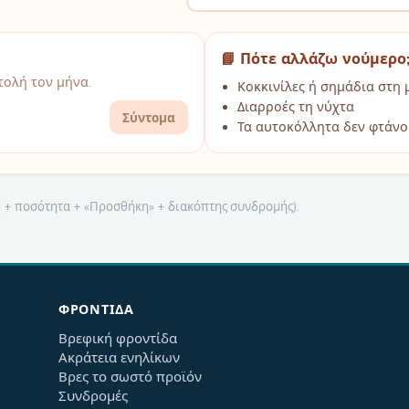
📘 Πότε αλλάζω νούμερο
ολή τον μήνα.
Κοκκινίλες ή σημάδια στη 
Διαρροές τη νύχτα
Σύντομα
Τα αυτοκόλλητα δεν φτάνο
μή + ποσότητα + «Προσθήκη» + διακόπτης συνδρομής).
ΦΡΟΝΤΊΔΑ
Βρεφική φροντίδα
Ακράτεια ενηλίκων
Βρες το σωστό προϊόν
Συνδρομές