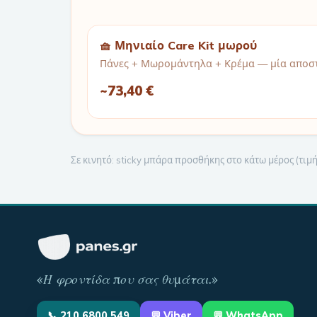
🧺 Μηνιαίο Care Kit μωρού
Πάνες + Μωρομάντηλα + Κρέμα — μία αποστ
~
73,40 €
Σε κινητό: sticky μπάρα προσθήκης στο κάτω μέρος (τι
«
Η φροντίδα που σας θυμάται
.»
📞
210 6800 549
💬
Viber
💬 WhatsApp