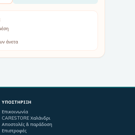
;
μέση
υν άνετα
ΥΠΟΣΤΉΡΙΞΗ
Επικοινωνία
CARESTORE Χαλάνδρι
Αποστολές & παράδοση
Επιστροφές