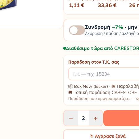
1,11 €
33,36 €
26 
Συνδρομή
−7%
· μην
Ακύρωση / παύση / αλλαγή 
Διαθέσιμο τώρα από CARESTOR
Παράδοση στον Τ.Κ. σας
📦 Box Now (locker) · 🏪 Παραλα
🚚 Τοπική παράδοση CARESTORE 
Παράδοση που προγραμματίζετε —
ό
−
+
2
↻ Αγόρασε ξανά