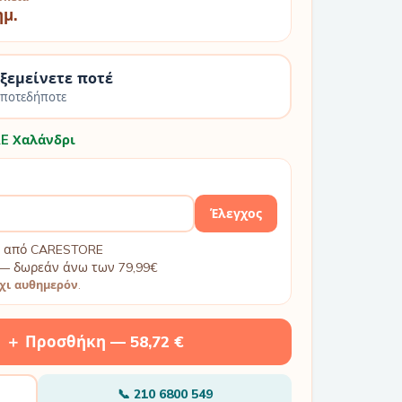
ημ.
 ξεμείνετε ποτέ
οποτεδήποτε
E Χαλάνδρι
Έλεγχος
βή από CARESTORE
— δωρεάν άνω των 79,99€
χι αυθημερόν
.
＋ Προσθήκη —
58,72 €
📞
210 6800 549