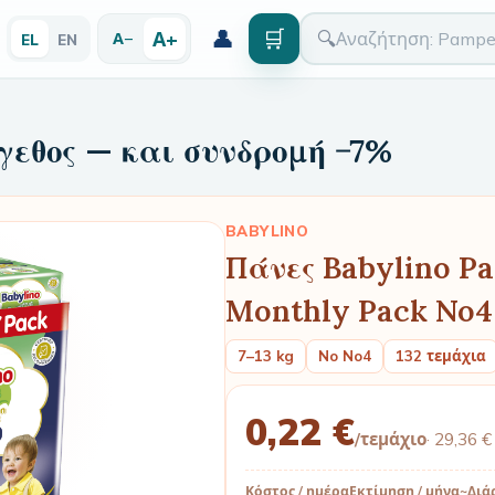
👤
🛒
Α+
🔍
Α−
EL
EN
γεθος — και συνδρομή −7%
BABYLINO
Πάνες Babylino Pa
Monthly Pack No4 
7–13 kg
No No4
132 τεμάχια
0,22 €
/τεμάχιο
·
29,36 €
Κόστος / ημέρα
Εκτίμηση / μήνα
~Διά