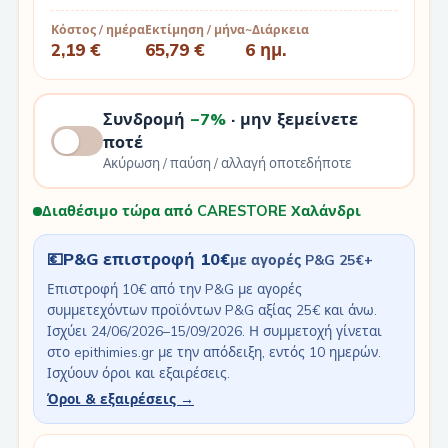
Κόστος / ημέρα
Εκτίμηση / μήνα
~Διάρκεια
2,19 €
65,79 €
6 ημ.
Συνδρομή
−7%
· μην ξεμείνετε
ποτέ
Ακύρωση / παύση / αλλαγή οποτεδήποτε
Διαθέσιμο τώρα από CARESTORE Χαλάνδρι
💶
P&G επιστροφή 10€
με αγορές P&G 25€+
Επιστροφή 10€ από την P&G με αγορές
συμμετεχόντων προϊόντων P&G αξίας 25€ και άνω.
Ισχύει 24/06/2026–15/09/2026. Η συμμετοχή γίνεται
στο epithimies.gr με την απόδειξη, εντός 10 ημερών.
Ισχύουν όροι και εξαιρέσεις.
Όροι & εξαιρέσεις →