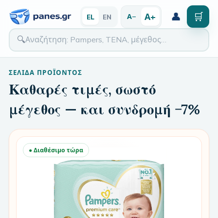
👤
🛒
Α+
Α−
EL
EN
🔍
ΣΕΛΊΔΑ ΠΡΟΪΌΝΤΟΣ
Καθαρές τιμές, σωστό
μέγεθος — και συνδρομή −7%
● Διαθέσιμο τώρα