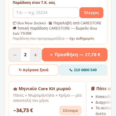
Παράδοση στον Τ.Κ. σας
Έλεγχος
📦 Box Now (locker) · 🏪 Παραλαβή από CARESTORE
🚚 Τοπική παράδοση CARESTORE — δωρεάν άνω
των 79,99€
Παράδοση που προγραμματίζετε —
όχι αυθημερόν
.
−
+
2
＋ Προσθήκη —
27,78 €
↻ Αγόρασε ξανά
📞
210 6800 549
🧺 Μηνιαίο Care Kit μωρού
📘 Πότε αλ
Πάνες + Μωρομάντηλα + Κρέμα — μία
Κοκκινίλες
αποστολή τον μήνα.
Διαρροές τ
Τα αυτοκόλ
~
34,73 €
Σύντομα
άνετα