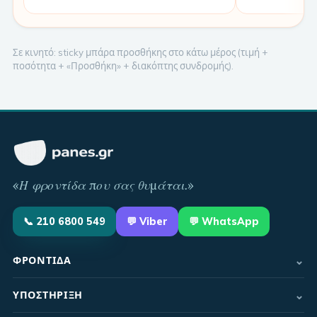
Σε κινητό: sticky μπάρα προσθήκης στο κάτω μέρος (τιμή +
ποσότητα + «Προσθήκη» + διακόπτης συνδρομής).
«
Η φροντίδα που σας θυμάται
.»
📞
210 6800 549
💬
Viber
💬 WhatsApp
⌄
ΦΡΟΝΤΊΔΑ
⌄
ΥΠΟΣΤΉΡΙΞΗ