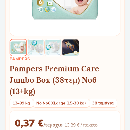
PAMPERS
Pampers Premium Care
Jumbo Box (38τεμ) Νo6
(13+kg)
13–99 kg
No No6 XLarge (15-30 kg)
38 τεμάχια
0,37 €
/τεμάχιο
·
13,89 €
/ πακέτο