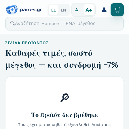
👤
🛒
Α+
Α−
EL
EN
🔍
ΣΕΛΊΔΑ ΠΡΟΪΌΝΤΟΣ
Καθαρές τιμές, σωστό
μέγεθος — και συνδρομή −7%
🔎
Το προϊόν δεν βρέθηκε
Ίσως έχει μετακινηθεί ή εξαντληθεί. Δοκίμασε