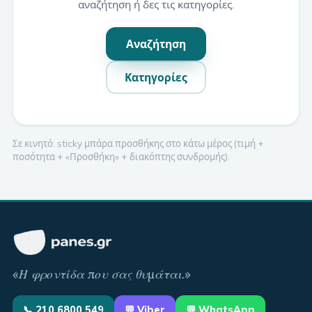
αναζήτηση ή δες τις κατηγορίες.
Αναζήτηση
Κατηγορίες
Σε κινητό: sticky μπάρα προσθήκης στο κάτω μέρος (τιμή +
ποσότητα + «Προσθήκη» + διακόπτης συνδρομής).
«
Η φροντίδα που σας θυμάται
.»
📞
210 6800 549
💬
Viber
💬 WhatsApp