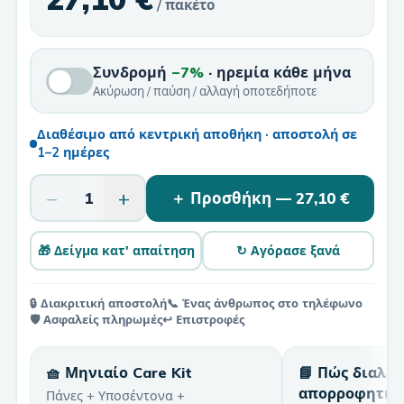
/ πακέτο
Συνδρομή
−7%
· ηρεμία κάθε μήνα
Ακύρωση / παύση / αλλαγή οποτεδήποτε
Διαθέσιμο από κεντρική αποθήκη · αποστολή σε
1–2 ημέρες
−
+
1
＋ Προσθήκη —
27,10 €
🎁 Δείγμα κατ' απαίτηση
↻ Αγόρασε ξανά
🔒 Διακριτική αποστολή
📞 Ένας άνθρωπος στο τηλέφωνο
🛡️ Ασφαλείς πληρωμές
↩️ Επιστροφές
🧺 Μηνιαίο Care Kit
📘 Πώς διαλέ
απορροφητικ
Πάνες + Υποσέντονα +