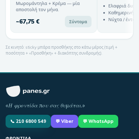
Μωρομάντηλα + Κρέμα — μία
Ελαφριά διαρ
αποστολή τον μήνα.
Καθημερινή χ
Νύχτα / έντον
~
67,75 €
Σύντομα
Σε κινητό: sticky μπάρα προσθήκης στο κάτω μέρος (τιμή +
ποσότητα + «Προσθήκη» + διακόπτης συνδρομής).
«
Η φροντίδα που σας θυμάται
.»
📞
210 6800 549
💬
Viber
💬 WhatsApp
⌄
ΦΡΟΝΤΊΔΑ