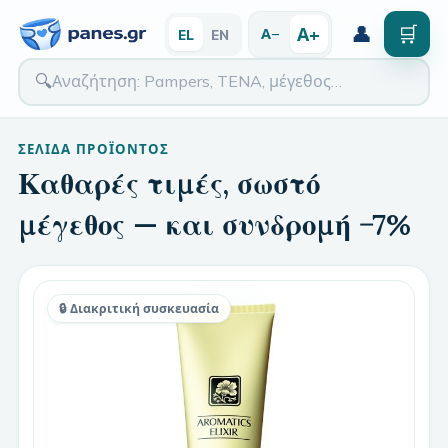
👤
🛒
Α+
Α−
EL
EN
🔍
ΣΕΛΊΔΑ ΠΡΟΪΌΝΤΟΣ
Καθαρές τιμές, σωστό
μέγεθος — και συνδρομή −7%
🔒 Διακριτική συσκευασία