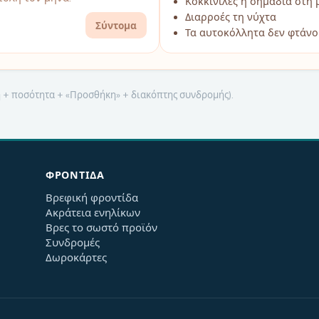
Κοκκινίλες ή σημάδια στη 
Διαρροές τη νύχτα
Σύντομα
Τα αυτοκόλλητα δεν φτάνο
μή + ποσότητα + «Προσθήκη» + διακόπτης συνδρομής).
ΦΡΟΝΤΊΔΑ
Βρεφική φροντίδα
Ακράτεια ενηλίκων
Βρες το σωστό προϊόν
Συνδρομές
Δωροκάρτες