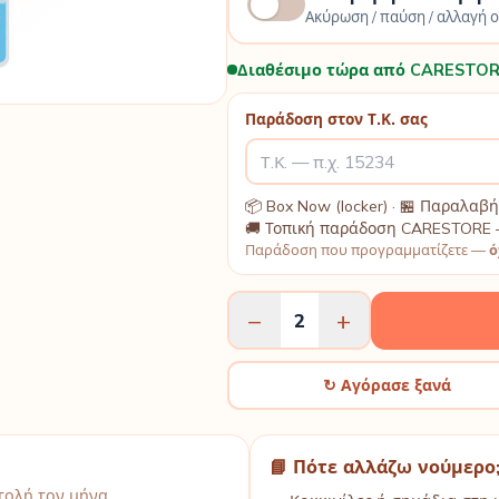
Ακύρωση / παύση / αλλαγή 
Διαθέσιμο τώρα από CARESTOR
Παράδοση στον Τ.Κ. σας
📦 Box Now (locker) · 🏪 Παραλα
🚚 Τοπική παράδοση CARESTORE 
Παράδοση που προγραμματίζετε —
ό
−
+
2
↻ Αγόρασε ξανά
📘 Πότε αλλάζω νούμερο
ολή τον μήνα.