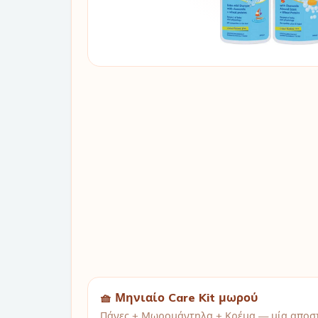
🧺 Μηνιαίο Care Kit μωρού
Πάνες + Μωρομάντηλα + Κρέμα — μία αποστ