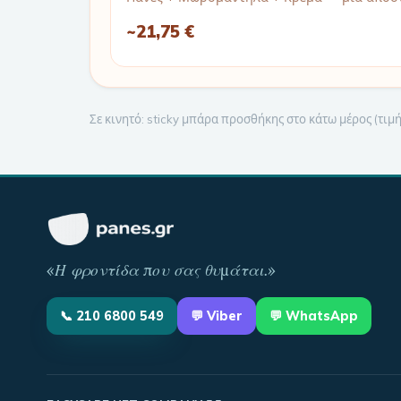
~
21,75 €
Σε κινητό: sticky μπάρα προσθήκης στο κάτω μέρος (τι
«
Η φροντίδα που σας θυμάται
.»
📞
210 6800 549
💬
Viber
💬 WhatsApp