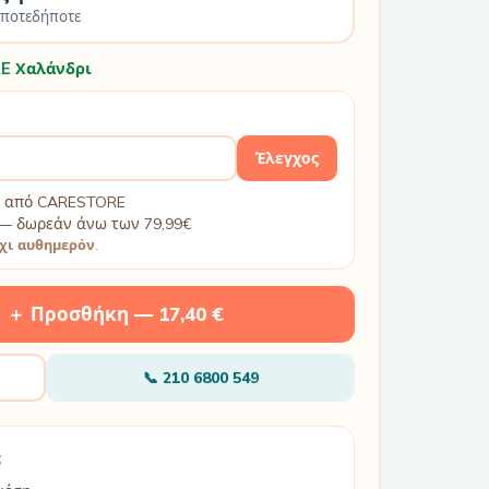
οποτεδήποτε
E Χαλάνδρι
Έλεγχος
βή από CARESTORE
— δωρεάν άνω των 79,99€
χι αυθημερόν
.
＋ Προσθήκη —
17,40 €
📞
210 6800 549
;