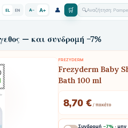
👤
🛒
Α+
🔍
Α−
EL
EN
γεθος — και συνδρομή −7%
FREZYDERM
Frezyderm Baby S
Bath 100 ml
8,70 €
/ πακέτο
Συνδρομή
−7%
· μην