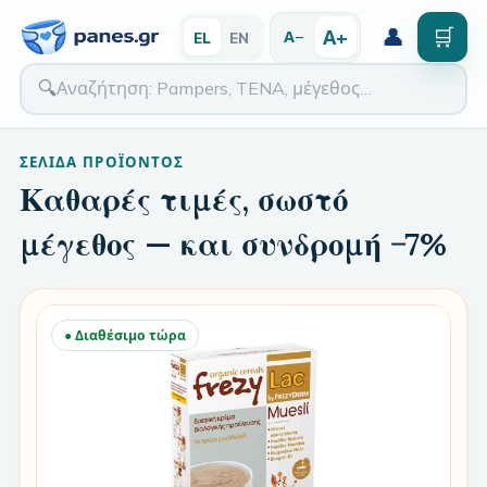
👤
🛒
Α+
Α−
EL
EN
🔍
ΣΕΛΊΔΑ ΠΡΟΪΌΝΤΟΣ
Καθαρές τιμές, σωστό
μέγεθος — και συνδρομή −7%
● Διαθέσιμο τώρα