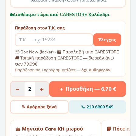
Ακύρωση / παύση / αλλαγή οποτεδήποτε
Διαθέσιμο τώρα από CARESTORE Χαλάνδρι
Παράδοση στον Τ.Κ. σας
Έλεγχος
📦 Box Now (locker) · 🏪 Παραλαβή από CARESTORE
🚚 Τοπική παράδοση CARESTORE — δωρεάν άνω
των 79,99€
Παράδοση που προγραμματίζετε —
όχι αυθημερόν
.
−
+
2
＋ Προσθήκη —
6,70 €
↻ Αγόρασε ξανά
📞
210 6800 549
🧺 Μηνιαίο Care Kit μωρού
📘 Πότε αλ