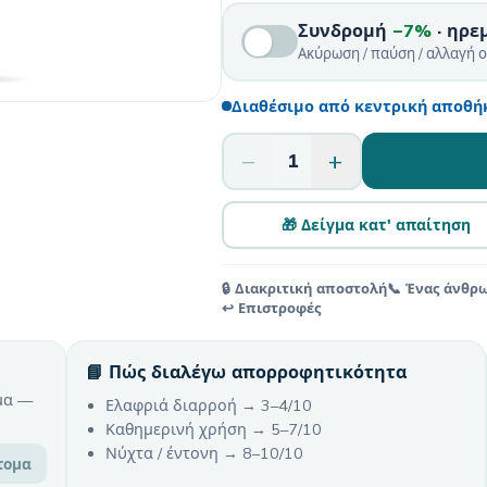
Συνδρομή
−7%
· ηρε
Ακύρωση / παύση / αλλαγή 
Διαθέσιμο από κεντρική αποθήκ
−
+
1
🎁 Δείγμα κατ' απαίτηση
🔒 Διακριτική αποστολή
📞 Ένας άνθρ
↩️ Επιστροφές
📘 Πώς διαλέγω απορροφητικότητα
μα —
Ελαφριά διαρροή → 3–4/10
Καθημερινή χρήση → 5–7/10
Νύχτα / έντονη → 8–10/10
τομα