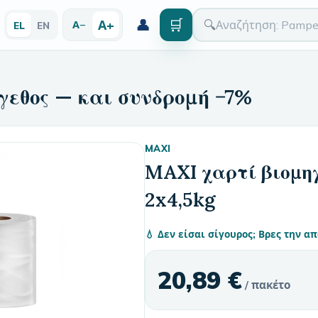
👤
🛒
Α+
🔍
Α−
EL
EN
γεθος — και συνδρομή −7%
MAXI
MAXI χαρτί βιομη
2x4,5kg
💧 Δεν είσαι σίγουρος; Βρες την 
20,89 €
/ πακέτο