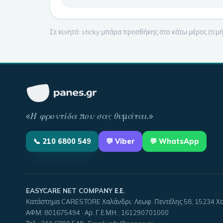
Σε κινητό: sticky μπάρα προσθήκης στο κάτω μέρος (τι
«
Η φροντίδα που σας θυμάται
.»
📞
210 6800 549
💬
Viber
💬 WhatsApp
EASYCARE NET COMPANY Ε.Ε.
Κατάστημα CARESTORE Χαλάνδρι: Λεωφ. Πεντέλης 58, 15234 Χ
ΑΦΜ:
801675494
· Αρ. Γ.Ε.ΜΗ.:
161290701000