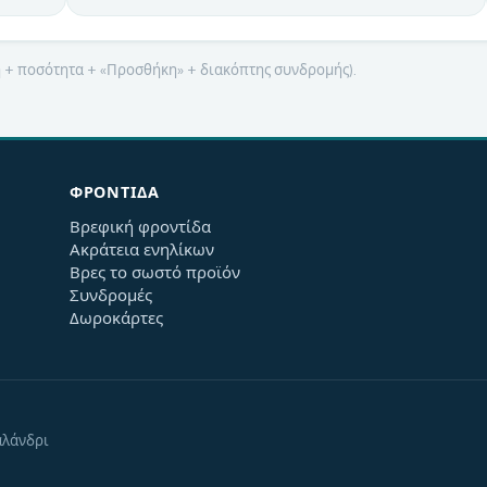
μή + ποσότητα + «Προσθήκη» + διακόπτης συνδρομής).
ΦΡΟΝΤΊΔΑ
Βρεφική φροντίδα
Ακράτεια ενηλίκων
Βρες το σωστό προϊόν
Συνδρομές
Δωροκάρτες
αλάνδρι