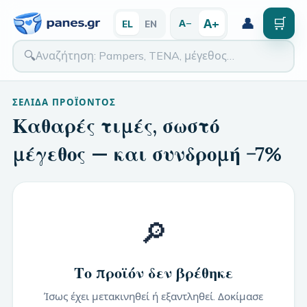
👤
🛒
Α+
Α−
EL
EN
🔍
ΣΕΛΊΔΑ ΠΡΟΪΌΝΤΟΣ
Καθαρές τιμές, σωστό
μέγεθος — και συνδρομή −7%
🔎
Το προϊόν δεν βρέθηκε
Ίσως έχει μετακινηθεί ή εξαντληθεί. Δοκίμασε