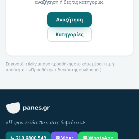
αναζήτηση ή δες τις κατηγορίες.
Αναζήτηση
Κατηγορίες
Σε κινητό: sticky μπάρα προσθήκης στο κάτω μέρος (τιμή +
ποσότητα + «Προσθήκη» + διακόπτης συνδρομής).
«
Η φροντίδα που σας θυμάται
.»
📞
210 6800 549
💬
Viber
💬 WhatsApp