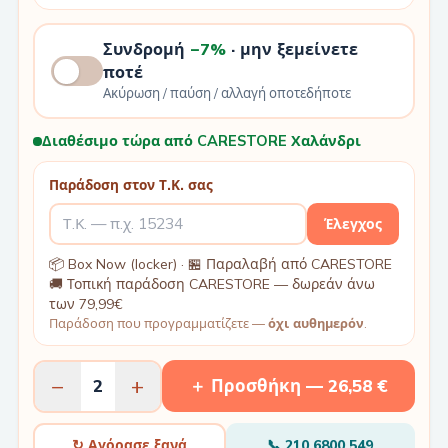
Συνδρομή
−7%
· μην ξεμείνετε
ποτέ
Ακύρωση / παύση / αλλαγή οποτεδήποτε
Διαθέσιμο τώρα από CARESTORE Χαλάνδρι
Παράδοση στον Τ.Κ. σας
Έλεγχος
📦 Box Now (locker) · 🏪 Παραλαβή από CARESTORE
🚚 Τοπική παράδοση CARESTORE — δωρεάν άνω
των 79,99€
Παράδοση που προγραμματίζετε —
όχι αυθημερόν
.
−
+
2
＋ Προσθήκη —
26,58 €
↻ Αγόρασε ξανά
📞
210 6800 549