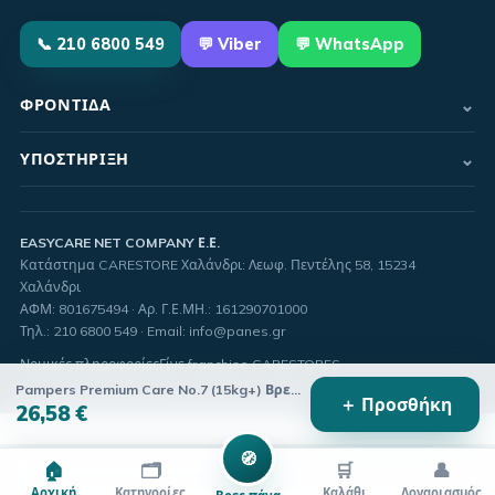
📞
210 6800 549
💬
Viber
💬 WhatsApp
⌄
ΦΡΟΝΤΊΔΑ
⌄
ΥΠΟΣΤΉΡΙΞΗ
EASYCARE NET COMPANY Ε.Ε.
Κατάστημα CARESTORE Χαλάνδρι: Λεωφ. Πεντέλης 58, 15234
Χαλάνδρι
ΑΦΜ:
801675494
· Αρ. Γ.Ε.ΜΗ.:
161290701000
Τηλ.
:
210 6800 549
·
Email
:
info@panes.gr
Νομικές πληροφορίες
Γίνε franchise CARESTORES
Pampers Premium Care No.7 (15kg+) Βρεφικές Πάνες, 32τεμ
＋ Προσθήκη
26,58 €
🧭
🏠
🗂️
🛒
👤
Αρχική
Κατηγορίες
Καλάθι
Λογαριασμός