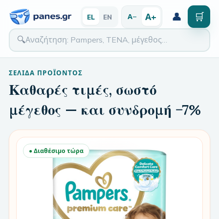
👤
🛒
Α+
Α−
EL
EN
🔍
ΣΕΛΊΔΑ ΠΡΟΪΌΝΤΟΣ
Καθαρές τιμές, σωστό
μέγεθος — και συνδρομή −7%
● Διαθέσιμο τώρα