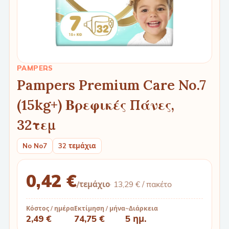
PAMPERS
Pampers Premium Care No.7
(15kg+) Βρεφικές Πάνες,
32τεμ
No No7
32 τεμάχια
0,42 €
/τεμάχιο
·
13,29 €
/ πακέτο
Κόστος / ημέρα
Εκτίμηση / μήνα
~Διάρκεια
2,49 €
74,75 €
5 ημ.