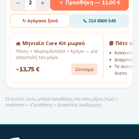
−
+
2
＋ Προσθήκη —
11,00 €
↻ Αγόρασε ξανά
📞
210 6800 549
🧺 Μηνιαίο Care Kit μωρού
📘 Πότε αλ
Πάνες + Μωρομάντηλα + Κρέμα — μία
Κοκκινίλες
αποστολή τον μήνα.
Διαρροές τ
Τα αυτοκόλ
~
13,75 €
Σύντομα
άνετα
Σε κινητό: sticky μπάρα προσθήκης στο κάτω μέρος (τιμή +
ποσότητα + «Προσθήκη» + διακόπτης συνδρομής).