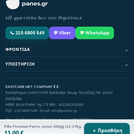
«
Η φροντίδα που σας θυμάται
.»
📞
210 6800 549
💬
Viber
💬 WhatsApp
⌄
ΦΡΟΝΤΊΔΑ
⌄
ΥΠΟΣΤΉΡΙΞΗ
EASYCARE NET COMPANY Ε.Ε.
Κατάστημα CARESTORE Χαλάνδρι: Λεωφ. Πεντέλης 58, 15234
Χαλάνδρι
ΑΦΜ:
801675494
· Αρ. Γ.Ε.ΜΗ.:
161290701000
Τηλ.
:
210 6800 549
·
Email
:
info@panes.gr
Νομικές πληροφορίες
Γίνε franchise CARESTORES
Pillo Premium Pants Junior 20τμχ (12-17kg ) 8008195001262
＋ Προσθήκη
11,00 €