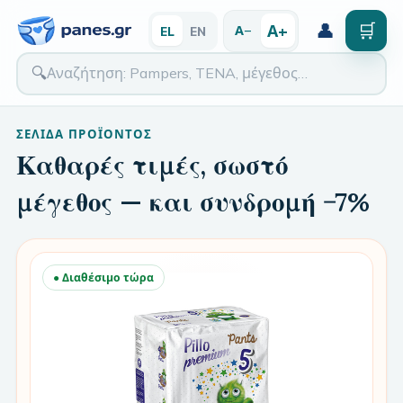
👤
🛒
Α+
Α−
EL
EN
🔍
ΣΕΛΊΔΑ ΠΡΟΪΌΝΤΟΣ
Καθαρές τιμές, σωστό
μέγεθος — και συνδρομή −7%
● Διαθέσιμο τώρα