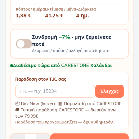
Κόστος / ημέρα
Εκτίμηση / μήνα
~Διάρκεια
1,38 €
41,25 €
4 ημ.
Συνδρομή
−7%
· μην ξεμείνετε
ποτέ
Ακύρωση / παύση / αλλαγή οποτεδήποτε
Διαθέσιμο τώρα από CARESTORE Χαλάνδρι
Παράδοση στον Τ.Κ. σας
Έλεγχος
📦 Box Now (locker) · 🏪 Παραλαβή από CARESTORE
🚚 Τοπική παράδοση CARESTORE — δωρεάν άνω
των 79,99€
Παράδοση που προγραμματίζετε —
όχι αυθημερόν
.