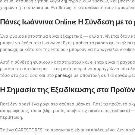
δίκτυα, σταθερή ζήτηση λόγω δημογραφικών τάσεων, και μηδενικό
χειμώνα ή το καλοκαίρι. Αντιθέτως, η κατανάλωσή τους παραμένε
Πάνες Ιωάννινα Online: Η Σύνδεση με το 
Ένα φυσικό κατάστημα είναι εξαιρετικό — αλλά τι γίνεται όταν κ
μπορεί να έρθει στα Ιωάννινα; Εκεί μπαίνει το
panes.gr
, το ηλεκ
panes.gr, οι κάτοικοι της Ηπείρου μπορούν να παραγγείλουν onlin
Αυτή η σύνδεση φυσικού καταστημάτου και e-shop είναι η ραχοκο
ρωτάει στο κατάστημα — και μετά μπορεί να παραγγέλνει εύκολα 
τόσο στο ράφι όσο και στο
panes.gr
με αποστολή σε 1-3 εργάσιμε
Η Σημασία της Εξειδίκευσης στα Προϊόν
Γιατί δεν αρκεί ένα ράφι στο σούπερ μάρκετ; Γιατί τα προϊόντα α
απορρόφησης, τύποι (slip, pants, σερβιέτες ακράτειας, ανδρικά) 
περίπτωση.
Σε ένα CARESTORES, το προσωπικό είναι εκπαιδευμένο. Δεν πουλ