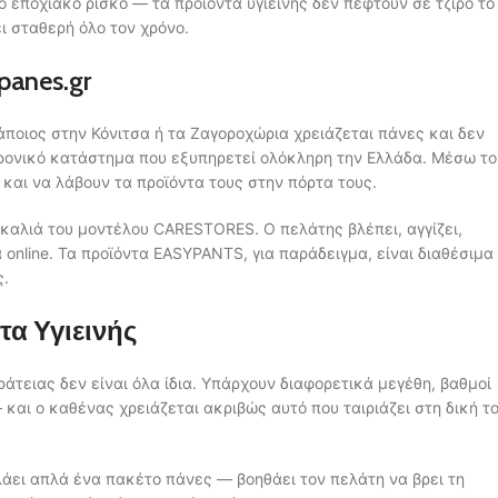
 εποχιακό ρίσκο — τα προϊόντα υγιεινής δεν πέφτουν σε τζίρο το
ι σταθερή όλο τον χρόνο.
panes.gr
άποιος στην Κόνιτσα ή τα Ζαγοροχώρια χρειάζεται πάνες και δεν
τρονικό κατάστημα που εξυπηρετεί ολόκληρη την Ελλάδα. Μέσω το
e και να λάβουν τα προϊόντα τους στην πόρτα τους.
καλιά του μοντέλου CARESTORES. Ο πελάτης βλέπει, αγγίζει,
online. Τα προϊόντα EASYPANTS, για παράδειγμα, είναι διαθέσιμα
ς.
τα Υγιεινής
κράτειας δεν είναι όλα ίδια. Υπάρχουν διαφορετικά μεγέθη, βαθμοί
— και ο καθένας χρειάζεται ακριβώς αυτό που ταιριάζει στη δική τ
άει απλά ένα πακέτο πάνες — βοηθάει τον πελάτη να βρει τη