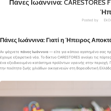
Πάνες Ιωάννινα: CARESTORES F
Ήπ
Posted by
Ek
O
Πάνες Ιωάννινα: Γιατί η Ήπειρος Αποκτ
Αν ψάχνετε
πάνες Ιωάννινα
— είτε για κάποιο αγαπημένο σας πρ
έχουμε εξαιρετικά νέα. Το δίκτυο CARESTORES ανοίγει τις πόρτε
ένα εξειδικευμένο κατάστημα προϊόντων υγιεινής στην περιοχή. 
την ποιότητα ζωής χιλιάδων οικογενειών στη Βορειοδυτική Ελλάδα