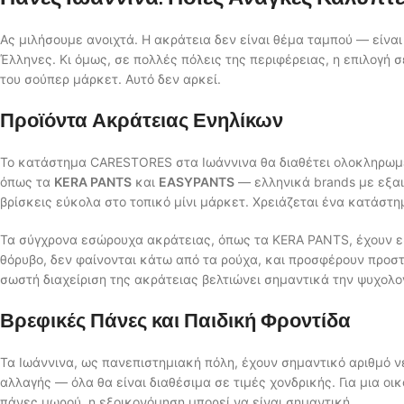
Ας μιλήσουμε ανοιχτά. Η ακράτεια δεν είναι θέμα ταμπού — είνα
Έλληνες. Κι όμως, σε πολλές πόλεις της περιφέρειας, η επιλογή 
του σούπερ μάρκετ. Αυτό δεν αρκεί.
Προϊόντα Ακράτειας Ενηλίκων
Το κατάστημα CARESTORES στα Ιωάννινα θα διαθέτει ολοκληρω
όπως τα
KERA PANTS
και
EASYPANTS
— ελληνικά brands με εξαι
βρίσκεις εύκολα στο τοπικό μίνι μάρκετ. Χρειάζεται ένα κατάστη
Τα σύγχρονα εσώρουχα ακράτειας, όπως τα KERA PANTS, έχουν εξ
θόρυβο, δεν φαίνονται κάτω από τα ρούχα, και προσφέρουν προ
σωστή διαχείριση της ακράτειας βελτιώνει σημαντικά την ψυχολο
Βρεφικές Πάνες και Παιδική Φροντίδα
Τα Ιωάννινα, ως πανεπιστημιακή πόλη, έχουν σημαντικό αριθμό 
αλλαγής — όλα θα είναι διαθέσιμα σε τιμές χονδρικής. Για μια ο
πάνες μωρού, η εξοικονόμηση μπορεί να είναι σημαντική.