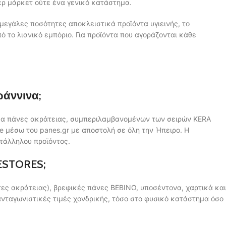
περ μάρκετ ούτε ένα γενικό κατάστημα.
 μεγάλες ποσότητες αποκλειστικά προϊόντα υγιεινής, το
το λιανικό εμπόριο. Για προϊόντα που αγοράζονται κάθε
ωάννινα;
μα πάνες ακράτειας, συμπεριλαμβανομένων των σειρών KERA
e μέσω του panes.gr με αποστολή σε όλη την Ήπειρο. Η
τάλληλου προϊόντος.
ESTORES;
ες ακράτειας), βρεφικές πάνες BEBINO, υποσέντονα, χαρτικά και
 ανταγωνιστικές τιμές χονδρικής, τόσο στο φυσικό κατάστημα όσο