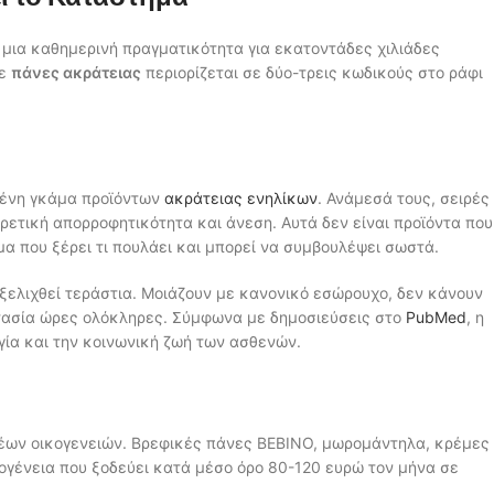
ι μια καθημερινή πραγματικότητα για εκατοντάδες χιλιάδες
σε
πάνες ακράτειας
περιορίζεται σε δύο-τρεις κωδικούς στο ράφι
μένη γκάμα προϊόντων
ακράτειας ενηλίκων
. Ανάμεσά τους, σειρές
ρετική απορροφητικότητα και άνεση. Αυτά δεν είναι προϊόντα που
μα που ξέρει τι πουλάει και μπορεί να συμβουλέψει σωστά.
ελιχθεί τεράστια. Μοιάζουν με κανονικό εσώρουχο, δεν κάνουν
στασία ώρες ολόκληρες. Σύμφωνα με δημοσιεύσεις στο
PubMed
, η
γία και την κοινωνική ζωή των ασθενών.
νέων οικογενειών. Βρεφικές πάνες BEBINO, μωρομάντηλα, κρέμες
ικογένεια που ξοδεύει κατά μέσο όρο 80-120 ευρώ τον μήνα σε