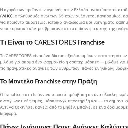
Η αγορά των προϊόντων υγιεινής στην Ελλάδα αναπτύσσεται σταθ
(WHO)
, ο πληθυσμός άνω των 65 ετών αυξάνεται παγκοσμίως, και
για προϊόντα ακράτειας, ιατρικά αναλώσιμα και βοηθήματα καθημ
νοσοκομειακό κέντρο, βρίσκονται στο επίκεντρο αυτής της ανάγκ
Τι Είναι το CARESTORES Franchise
Το CARESTORES είναι ένα δίκτυο εξειδικευμένων καταστημάτων πο
μιλάμε για ακόμα ένα φαρμακείο ή σούπερ μάρκετ — μιλάμε για 
τις πραγματικές ανάγκες των ανθρώπων: πάνες ενηλίκων, βρεφικέ
Το Μοντέλο Franchise στην Πράξη
Ο franchisee στα Ιωάννινα αποκτά πρόσβαση σε ένα ολοκληρωμέ
ανταγωνιστικές τιμές, μάρκετινγκ υποστήριξη και — το σημαντικ
Αντί να ξεκινήσει κανείς από το μηδέν, μπαίνει σε ένα δοκιμασμέ
διαφορά.
Πάνες Ιωάννινα: Ποιες Ανάγκες Καλύπτ