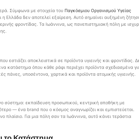
ερά. Σύμφωνα με στοιχεία του
Παγκόσμιου Οργανισμού Υγείας
 η Ελλάδα δεν αποτελεί εξαίρεση. Αυτό σημαίνει αυξημένη ζήτησ
ερινής φροντίδας. Τα Ιωάννινα, ως πανεπιστημιακή πόλη με ισχυ
ης.
υ εστιάζει αποκλειστικά σε προϊόντα υγιεινής και φροντίδας. Δ
ένα κατάστημα όπου κάθε ράφι περιέχει προϊόντα σχεδιασμένα γι
ς πάνες, υποσέντονα, χαρτικά και προϊόντα ατομικής υγιεινής.
νο σύστημα: εκπαίδευση προσωπικού, κεντρική αποθήκη με
ότερο — ένα brand που ο κόσμος αναγνωρίζει και εμπιστεύεται.
νο πλαίσιο. Για μια πόλη σαν τα Ιωάννινα, αυτό κάνει τεράστια
ει το Κατάστημα