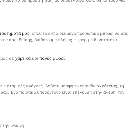
ύν ποιότητα σε προσιτή τιμή, με υποσέντονα κατάλληλα τόσο για
ταστήματά μας
, όπου το εκπαιδευμένο προσωπικό μπορεί να σας
γκες σας. Επίσης, διαθέτουμε πλήρες e-shop με δυνατότητα
ς μας σε
χαρτικά
και
πάνες μωρού
.
τις ατομικές ανάγκες. Λάβετε υπόψη το επίπεδο ακράτειας, τη
 σας. Ένα ποιοτικό υποσέντονο είναι επένδυση στην άνεση, την
 την υγιεινή