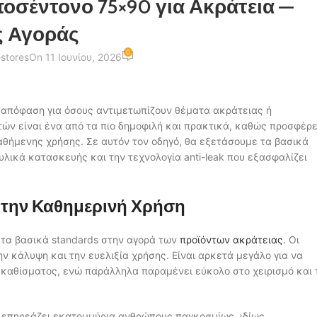
οσέντονο 75×90 για Ακράτεια —
 Αγοράς
0
stores
On 11 Ιουνίου, 2026
 απόφαση για όσους αντιμετωπίζουν θέματα ακράτειας ή
ών είναι ένα από τα πιο δημοφιλή και πρακτικά, καθώς προσφέρε
αθήμενης χρήσης. Σε αυτόν τον οδηγό, θα εξετάσουμε τα βασικά
υλικά κατασκευής και την τεχνολογία anti-leak που εξασφαλίζει
ια την Καθημερινή Χρήση
 τα βασικά standards στην αγορά των
προϊόντων ακράτειας
. Οι
ν κάλυψη και την ευελιξία χρήσης. Είναι αρκετά μεγάλο για να
 καθίσματος, ενώ παράλληλα παραμένει εύκολο στο χειρισμό και 
α επηρεάζει εκατομμύρια ανθρώπους παγκοσμίως, ιδίως