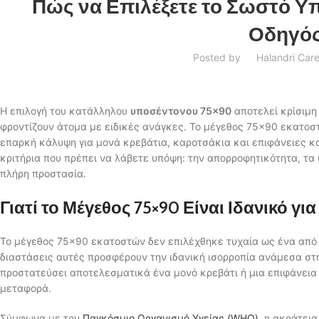
Πώς να Επιλέξετε το Σωστό Υπ
Οδηγός
Posted by
Halandri Care
Η επιλογή του κατάλληλου
υποσέντονου 75×90
αποτελεί κρίσιμη
φροντίζουν άτομα με ειδικές ανάγκες. Το μέγεθος 75×90 εκατοστ
επαρκή κάλυψη για μονά κρεβάτια, καροτσάκια και επιφάνειες κ
κριτήρια που πρέπει να λάβετε υπόψη: την απορροφητικότητα, τα 
πλήρη προστασία.
Γιατί το Μέγεθος 75×90 Είναι Ιδανικό γ
Το μέγεθος 75×90 εκατοστών δεν επιλέχθηκε τυχαία ως ένα από
διαστάσεις αυτές προσφέρουν την ιδανική ισορροπία ανάμεσα στη
προστατεύσει αποτελεσματικά ένα μονό κρεβάτι ή μια επιφάνεια
μεταφορά.
Σύμφωνα με τον
Παγκόσμιο Οργανισμό Υγείας (WHO)
, η ακράτει