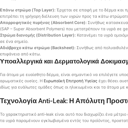
Επάνω στρώμα (Top Layer):
Έρχεται σε επαφή με το δέρμα και π
επιτρέπει τη γρήγορη διέλευση των υγρών προς τα κάτω στρώματ
Απορροφητικός πυρήνας (Absorbent Core):
Συνήθως κατασκευασμ
(SAP – Super Absorbent Polymers) που μετατρέπουν τα υγρά σε gel
Στρώμα διανομής (Distribution Layer):
Κατανέμει τα υγρά ομοιόμ
σε ένα σημείο.
Αδιάβροχο κάτω στρώμα (Backsheet):
Συνήθως από πολυαιθυλένιο
επιφάνεια από κάτω.
Υποαλλεργικά και Δερματολογικά Δοκιμασ
Για άτομα με ευαίσθητο δέρμα, είναι σημαντικό να επιλέγετε υπ
αρωματικές ουσίες. Η
Ευρωπαϊκή Επιτροπή Υγείας
έχει θέσει αυσ
ιδίως για ευάλωτες ομάδες όπως οι ηλικιωμένοι και τα άτομα με 
Τεχνολογία Anti-Leak: Η Απόλυτη Προσ
Το χαρακτηριστικό anti-leak είναι αυτό που διαχωρίζει ένα μέτρι
τα υγρά παραμένουν εγκλωβισμένα εντός του προϊόντος, προστατε