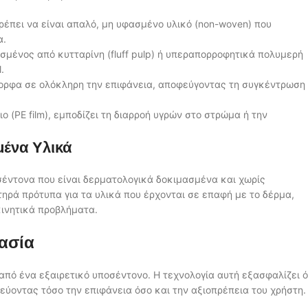
ρέπει να είναι απαλό, μη υφασμένο υλικό (non-woven) που
α.
ένος από κυτταρίνη (fluff pulp) ή υπεραπορροφητικά πολυμερή
.
ορφα σε ολόκληρη την επιφάνεια, αποφεύγοντας τη συγκέντρωση
 (PE film), εμποδίζει τη διαρροή υγρών στο στρώμα ή την
μένα Υλικά
οσέντονα που είναι δερματολογικά δοκιμασμένα και χωρίς
τηρά πρότυπα για τα υλικά που έρχονται σε επαφή με το δέρμα,
κινητικά προβλήματα.
τασία
ο από ένα εξαιρετικό υποσέντονο. Η τεχνολογία αυτή εξασφαλίζει ό
ύοντας τόσο την επιφάνεια όσο και την αξιοπρέπεια του χρήστη.