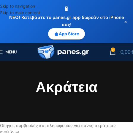
Skip to navigation
📱
Skip to main content
ΝΕΟ! Κατεβάστε το panes.gr app δωρεάν στο iPhone
×
σας!
App Store
0
0,00
MENU
Ακράτεια
Οδηγοί, συμβουλές και πληροφορίες για πάνες ακράτειας
ενηλίκων