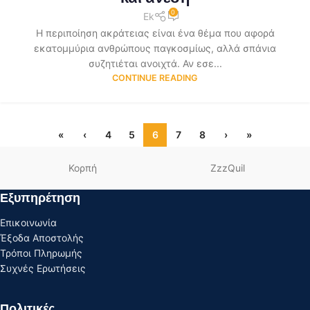
0
Ek
Η περιποίηση ακράτειας είναι ένα θέμα που αφορά
εκατομμύρια ανθρώπους παγκοσμίως, αλλά σπάνια
συζητιέται ανοιχτά. Αν εσε...
CONTINUE READING
«
‹
4
5
6
7
8
›
»
Κορπή
ZzzQuil
Εξυπηρέτηση
Επικοινωνία
Έξοδα Αποστολής
Τρόποι Πληρωμής
Συχνές Ερωτήσεις
Πολιτικές